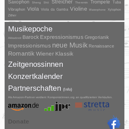
Streicher
Saxophon
Trompete
Tuba
Sheng
Shō
Theremin
Violine
Viola
Vibraphon
Viola da Gamba
Xylophon
Waterphone
Zither
Musikepoche
Barock
Expressionismus
Gregorianik
Akkadzeit
neue Musik
Impressionismus
Renaissance
Romantik
Wiener Klassik
Zeitgenossinnen
Konzertkalender
Partnerschaften
(Info)
Als Amazon-Partner verdient Komponistinnen.org an qualifizierten Verkäufen.
Donate