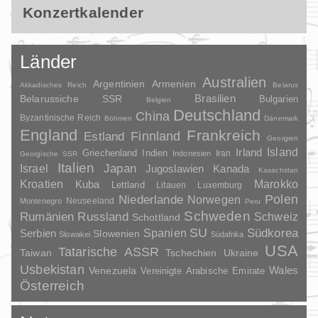
Konzertkalender
Länder
Australien
Argentinien
Armenien
Akkadisches Reich
Belarus
Brasilien
Belarussiche SSR
Bulgarien
Belgien
Deutschland
China
Byzantinische Reich
Böhmen
Dänemark
England
Frankreich
Finnland
Estland
Georgien
Irland
Island
Griechenland
Indien
Indonesien
Iran
Georgische SSR
Italien
Japan
Israel
Jugoslawien
Kanada
Kasachstan
Kroatien
Marokko
Kuba
Lettland
Litauen
Luxemburg
Polen
Niederlande
Norwegen
Neuseeland
Montenegro
Peru
Schweden
Rumänien
Russland
Schweiz
Schottland
SU
Spanien
Südkorea
Serbien
Slowenien
Slowakei
Südafrika
USA
Tatarische ASSR
Taiwan
Tschechien
Ukraine
Usbekistan
Wales
Venezuela
Vereinigte Arabische Emirate
Österreich