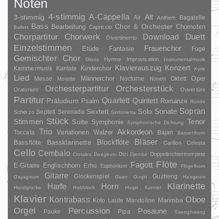
Noten
4-stimmig
A-Cappella
3-stimmig
Alt
Air
Bagatelle
Anthem
Bass
Chor & Orchester
Chornoten
Bearbeitung
Capriccio
Ballett
Duett
Chorpartitur
Chorwerk
Download
Divertimento
Einzelstimmen
Frauenchor
Fantasie
Etüde
Fuge
Gemischter Chor
Hymne
Improvisation
Gloria
Instrumentalmusik
Klavierauszug
Konzert
Kinderchor
Kammermusik
Kantate
Kyrie
Lied
Oper
Messe
Männerchor
Nocturne
Oktett
Motette
Nonett
Orchesterpartitur
Orchesterstück
Oratorium
Ouvertüre
Partitur
Quartett
Quintett
Präludium
Psalm
Romanze
Rondo
Sopran
Sonate
Solo
Sextett
Septett
Serenade
Scherzo
Sinfonietta
Stück
Stimmen
Suite
Tenor
Symphonie
Symphonische Dichtung
Trio
Akkordeon
Variationen
Toccata
Walzer
Bajan
Bassetthorn
Bläser
Blockflöte
Bassklarinette
Bassflöte
Carillon
Celesta
Cello
Cembalo
Dizi
Doppeltrichtertrompete
Crotales
Daegeum
Djembé
Flöte
Fagott
E-Gitarre
Englischhorn
Erhu
Euphonium
Flügelhorn
Gitarre
Glockenspiel
Guzheng
Gayageum
Guan
Guqin
Haegeum
Klarinette
Harfe
Horn
Handglocke
Holzblock
Huqin
Kannel
Klavier
Kontrabass
Oboe
Marimba
Laute
Mandoline
Koto
Orgel
Percussion
Posaune
Pauke
Pipa
Saenghwang