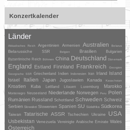
Konzertkalender
Länder
Australien
Argentinien
Armenien
Akkadisches Reich
Belarus
Brasilien
Belarussiche SSR
Bulgarien
Belgien
Deutschland
China
Byzantinische Reich
Böhmen
Dänemark
England
Frankreich
Finnland
Estland
Georgien
Irland
Island
Griechenland
Indien
Indonesien
Iran
Georgische SSR
Italien
Japan
Israel
Jugoslawien
Kanada
Kasachstan
Kroatien
Marokko
Kuba
Lettland
Litauen
Luxemburg
Polen
Niederlande
Norwegen
Neuseeland
Montenegro
Peru
Schweden
Rumänien
Russland
Schweiz
Schottland
SU
Spanien
Südkorea
Serbien
Slowenien
Slowakei
Südafrika
USA
Tatarische ASSR
Taiwan
Tschechien
Ukraine
Usbekistan
Wales
Venezuela
Vereinigte Arabische Emirate
Österreich