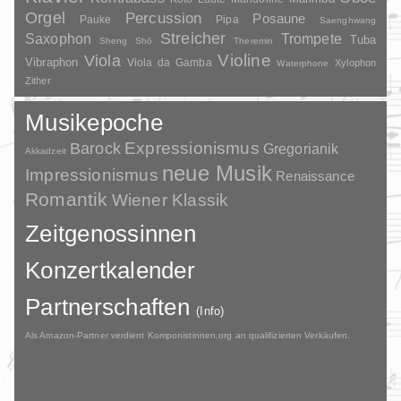
Orgel
Percussion
Posaune
Pauke
Pipa
Saenghwang
Streicher
Saxophon
Trompete
Tuba
Sheng
Shō
Theremin
Violine
Viola
Vibraphon
Viola da Gamba
Xylophon
Waterphone
Zither
Musikepoche
Barock
Expressionismus
Gregorianik
Akkadzeit
neue Musik
Impressionismus
Renaissance
Romantik
Wiener Klassik
Zeitgenossinnen
Konzertkalender
Partnerschaften
(Info)
Als Amazon-Partner verdient Komponistinnen.org an qualifizierten Verkäufen.