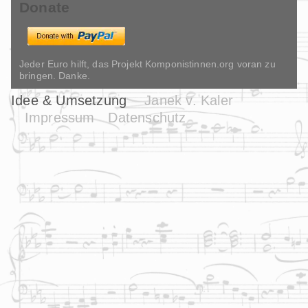
Donate
Jeder Euro hilft, das Projekt Komponistinnen.org voran zu
bringen. Danke.
Idee & Umsetzung
Janek v. Kaler
Impressum
Datenschutz