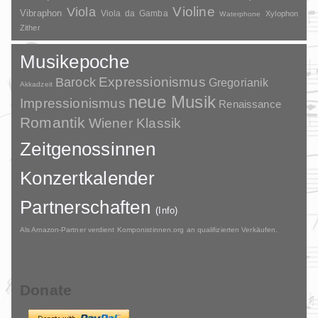
Violine
Viola
Vibraphon
Viola da Gamba
Xylophon
Waterphone
Zither
Musikepoche
Barock
Expressionismus
Gregorianik
Akkadzeit
neue Musik
Impressionismus
Renaissance
Romantik
Wiener Klassik
Zeitgenossinnen
Konzertkalender
Partnerschaften
(Info)
Als Amazon-Partner verdient Komponistinnen.org an qualifizierten Verkäufen.
Donate