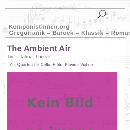
Komponistinnen.org
Gregorianik – Barock – Klassik – Roma
The Ambient Air
by
Talma, Louise
Air
,
Quartett
für
Cello
,
Flöte
,
Klavier
,
Violine