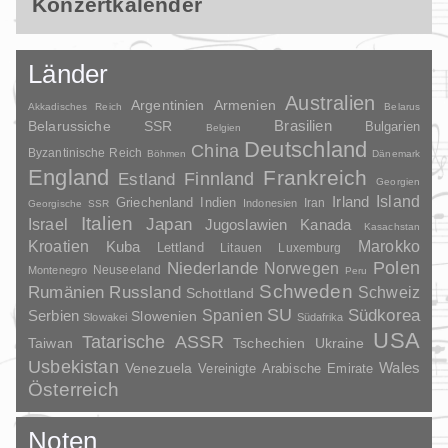
Konzertkalender
Länder
Australien
Argentinien
Armenien
Akkadisches Reich
Belarus
Brasilien
Belarussiche SSR
Bulgarien
Belgien
Deutschland
China
Byzantinische Reich
Böhmen
Dänemark
England
Frankreich
Finnland
Estland
Georgien
Irland
Island
Griechenland
Indien
Indonesien
Iran
Georgische SSR
Italien
Japan
Israel
Jugoslawien
Kanada
Kasachstan
Kroatien
Marokko
Kuba
Lettland
Litauen
Luxemburg
Polen
Niederlande
Norwegen
Neuseeland
Montenegro
Peru
Schweden
Rumänien
Russland
Schweiz
Schottland
SU
Spanien
Südkorea
Serbien
Slowenien
Slowakei
Südafrika
USA
Tatarische ASSR
Taiwan
Tschechien
Ukraine
Usbekistan
Wales
Venezuela
Vereinigte Arabische Emirate
Österreich
Noten