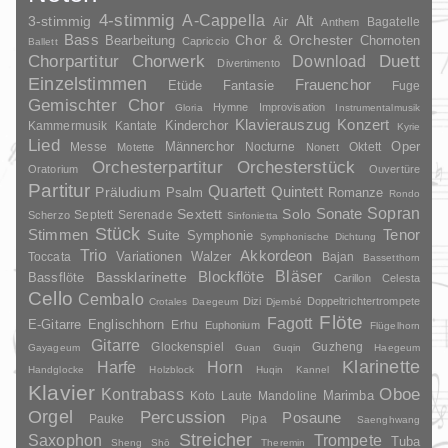
4-stimmig
A-Cappella
3-stimmig
Alt
Air
Bagatelle
Anthem
Bass
Chor & Orchester
Chornoten
Bearbeitung
Capriccio
Ballett
Duett
Chorpartitur
Chorwerk
Download
Divertimento
Einzelstimmen
Frauenchor
Fantasie
Etüde
Fuge
Gemischter Chor
Hymne
Improvisation
Gloria
Instrumentalmusik
Klavierauszug
Konzert
Kinderchor
Kammermusik
Kantate
Kyrie
Lied
Oper
Messe
Männerchor
Nocturne
Oktett
Motette
Nonett
Orchesterpartitur
Orchesterstück
Oratorium
Ouvertüre
Partitur
Quartett
Quintett
Präludium
Psalm
Romanze
Rondo
Sopran
Sonate
Solo
Sextett
Septett
Serenade
Scherzo
Sinfonietta
Stück
Stimmen
Suite
Tenor
Symphonie
Symphonische Dichtung
Trio
Akkordeon
Variationen
Toccata
Walzer
Bajan
Bassetthorn
Bläser
Blockflöte
Bassklarinette
Bassflöte
Carillon
Celesta
Cello
Cembalo
Dizi
Doppeltrichtertrompete
Crotales
Daegeum
Djembé
Flöte
Fagott
E-Gitarre
Englischhorn
Erhu
Euphonium
Flügelhorn
Gitarre
Glockenspiel
Guzheng
Gayageum
Guan
Guqin
Haegeum
Klarinette
Harfe
Horn
Handglocke
Holzblock
Huqin
Kannel
Klavier
Kontrabass
Oboe
Marimba
Laute
Mandoline
Koto
Orgel
Percussion
Posaune
Pauke
Pipa
Saenghwang
Streicher
Saxophon
Trompete
Tuba
Sheng
Shō
Theremin