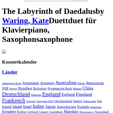
The Labyrinth of Daedalus
by
Waring, Kate
Duett
duet
für
Klavier
piano
,
Saxophon
saxophone
Konzertkalender
Länder
Australien
Armenien
Belarussiche
Argentinien
Akkadisches Reich
Belarus
China
SSR
Brasilien
Bulgarien
Byzantinische Reich
Belgien
Böhmen
Deutschland
England
Finnland
Estland
Dänemark
Frankreich
Griechenland
Indien
Indonesien
Iran
Georgien
Georgische SSR
Italien
Japan
Irland
Island
Israel
Jugoslawien
Kanada
Kasachstan
Kroatien
Marokko
Kuba
Lettland
Litauen
Luxemburg
Neuseeland
Montenegro