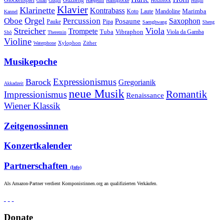
Guzheng
Glockenspiel
Guan
Guqin
Haegeum
Handglocke
Holzblock
Huqin
Klavier
Klarinette
Kontrabass
Marimba
Laute
Koto
Mandoline
Kannel
Orgel
Oboe
Percussion
Saxophon
Posaune
Pauke
Pipa
Saenghwang
Sheng
Streicher
Viola
Trompete
Tuba
Vibraphon
Viola da Gamba
Shō
Theremin
Violine
Zither
Waterphone
Xylophon
Musikepoche
Expressionismus
Barock
Gregorianik
Akkadzeit
neue Musik
Romantik
Impressionismus
Renaissance
Wiener Klassik
Zeitgenossinnen
Konzertkalender
Partnerschaften
(Info)
Als Amazon-Partner verdient Komponistinnen.org an qualifizierten Verkäufen.
Donate