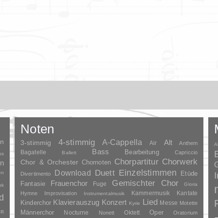
Noten
en
4-stimmig
A-Cappella
3-stimmig
Alt
Air
Anthem
A
Bass
Bagatelle
Bearbeitung
Capriccio
Ballett
us
Chorpartitur
Chorwerk
Chor & Orchester
en
Chornoten
G
Duett
Einzelstimmen
Download
en
Etüde
Divertimento
Gemischter Chor
Frauenchor
Fantasie
Fuge
Gloria
rk
Kammermusik
Kantate
Hymne
Improvisation
Instrumentalmusik
d
Lied
Klavierauszug
Konzert
Kinderchor
Messe
Motette
Kyrie
Oper
SR
Männerchor
Nocturne
Oktett
Nonett
Oratorium