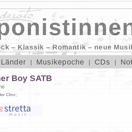
onistinnen
ock – Klassik – Romantik – neue Musi
Länder
Musikepoche
CDs
No
mer Boy SATB
ne
ter Chor
;