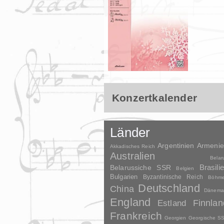
Konzertkalender
Länder
Argentinien
Armeni
Akkadisches Reich
Australien
Belar
Brasili
Belarussiche SSR
Belgien
Bulgarien
Byzantinische Reich
Böhm
Deutschland
China
Dänema
England
Finnlan
Estland
Frankreich
Georgien
Georgische S