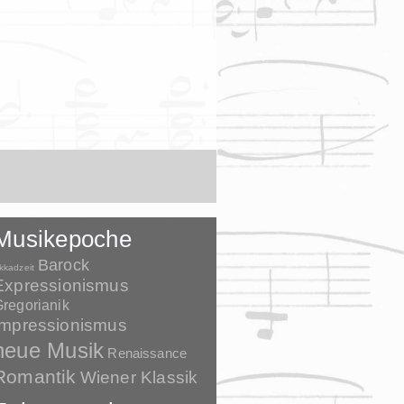
Musikepoche
Barock
kkadzeit
Expressionismus
regorianik
Impressionismus
neue Musik
Renaissance
Romantik
Wiener Klassik