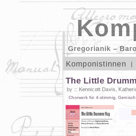
Komp
Gregorianik – Bar
Komponistinnen
The Little Drum
by
Kennicott Davis, Katheri
Chorwerk
für
4-stimmig
,
Gemisch