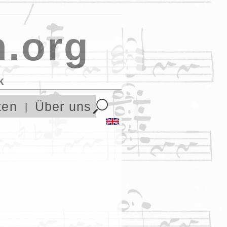
.org
k
ten
Über uns