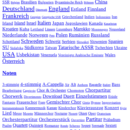
China
SSR
Brasilien
Bulgarien
Byzantinische Reich
Belgien
Böhmen
Deutschland
England
Finnland
Estland
Dänemark
Frankreich
Griechenland
Indien
Indonesien
Iran
Georgien
Georgische SSR
Italien
Japan
Irland
Island
Israel
Jugoslawien
Kanada
Kasachstan
Kroatien
Marokko
Kuba
Lettland
Litauen
Luxemburg
Neuseeland
Montenegro
Polen
Rumänien
Niederlande
Russland
Norwegen
Peru
Schweden
Schweiz
Serbien
Spanien
Schottland
Slowenien
Slowakei
SU
Tatarische ASSR
Südkorea
Taiwan
Tschechien
Ukraine
Südafrika
USA
Usbekistan
Wales
Venezuela
Vereinigte Arabische Emirate
Österreich
Noten
4-stimmig
A-Cappella
3-stimmig
Alt
Bass
Air
Bagatelle
Anthem
Ballett
Chorpartitur
Chor & Orchester
Chornoten
Bearbeitung
Capriccio
Einzelstimmen
Chorwerk
Download
Duett
Etüde
Divertimento
Gemischter Chor
Frauenchor
Fantasie
Fuge
Hymne
Improvisation
Gloria
Klavierauszug
Konzert
Kantate
Kinderchor
Kammermusik
Instrumentalmusik
Kyrie
Lied
Oper
Messe
Männerchor
Oktett
Motette
Nocturne
Nonett
Oratorium
Partitur
Orchesterpartitur
Orchesterstück
Präludium
Ouvertüre
Quartett
Quintett
Psalm
Romanze
Sextett
Septett
Serenade
Scherzo
Rondo