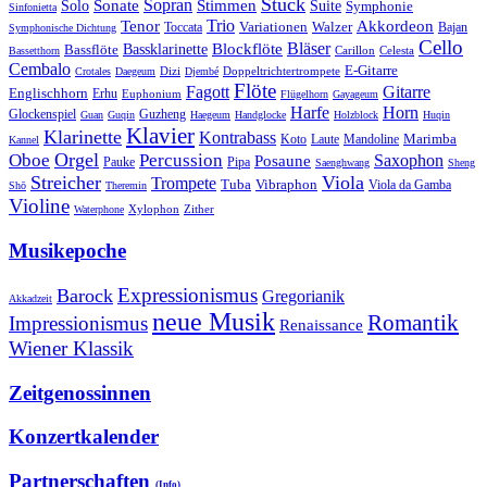
Stück
Sonate
Sopran
Solo
Stimmen
Suite
Symphonie
Sinfonietta
Trio
Akkordeon
Tenor
Variationen
Toccata
Walzer
Bajan
Symphonische Dichtung
Cello
Bläser
Blockflöte
Bassklarinette
Bassflöte
Celesta
Bassetthorn
Carillon
Cembalo
E-Gitarre
Dizi
Doppeltrichtertrompete
Crotales
Daegeum
Djembé
Flöte
Gitarre
Fagott
Englischhorn
Erhu
Euphonium
Flügelhorn
Gayageum
Harfe
Horn
Guzheng
Glockenspiel
Guan
Guqin
Haegeum
Handglocke
Holzblock
Huqin
Klavier
Klarinette
Kontrabass
Marimba
Laute
Koto
Mandoline
Kannel
Orgel
Oboe
Percussion
Saxophon
Posaune
Pauke
Pipa
Saenghwang
Sheng
Streicher
Viola
Trompete
Tuba
Vibraphon
Viola da Gamba
Shō
Theremin
Violine
Zither
Waterphone
Xylophon
Musikepoche
Expressionismus
Barock
Gregorianik
Akkadzeit
neue Musik
Romantik
Impressionismus
Renaissance
Wiener Klassik
Zeitgenossinnen
Konzertkalender
Partnerschaften
(Info)