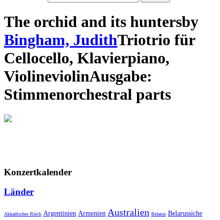
The orchid and its hunters
by
Bingham, Judith
Trio
trio
für
Cello
cello
,
Klavier
piano
,
Violine
violin
Ausgabe:
Stimmen
orchestral parts
Konzertkalender
Länder
Australien
Armenien
Belarussiche
Argentinien
Akkadisches Reich
Belarus