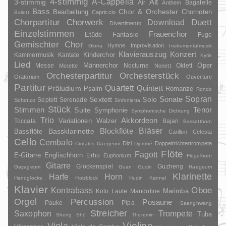
4-stimmig
A-Cappella
3-stimmig
Alt
Air
Bagatelle
Anthem
Bass
Chor & Orchester
Chornoten
Bearbeitung
Capriccio
Ballett
Duett
Chorpartitur
Chorwerk
Download
Divertimento
Einzelstimmen
Frauenchor
Fantasie
Etüde
Fuge
Gemischter Chor
Hymne
Improvisation
Gloria
Instrumentalmusik
Klavierauszug
Konzert
Kinderchor
Kammermusik
Kantate
Kyrie
Lied
Oper
Messe
Männerchor
Nocturne
Oktett
Motette
Nonett
Orchesterpartitur
Orchesterstück
Oratorium
Ouvertüre
Partitur
Quartett
Quintett
Präludium
Psalm
Romanze
Rondo
Sopran
Sonate
Solo
Sextett
Septett
Serenade
Scherzo
Sinfonietta
Stück
Stimmen
Suite
Tenor
Symphonie
Symphonische Dichtung
Trio
Akkordeon
Variationen
Toccata
Walzer
Bajan
Bassetthorn
Bläser
Blockflöte
Bassklarinette
Bassflöte
Carillon
Celesta
Cello
Cembalo
Dizi
Doppeltrichtertrompete
Crotales
Daegeum
Djembé
Flöte
Fagott
E-Gitarre
Englischhorn
Erhu
Euphonium
Flügelhorn
Gitarre
Glockenspiel
Guzheng
Gayageum
Guan
Guqin
Haegeum
Klarinette
Harfe
Horn
Handglocke
Holzblock
Huqin
Kannel
Klavier
Kontrabass
Oboe
Marimba
Laute
Mandoline
Koto
Orgel
Percussion
Posaune
Pauke
Pipa
Saenghwang
Streicher
Saxophon
Trompete
Tuba
Sheng
Shō
Theremin
Violine