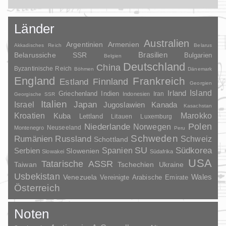
Länder
Australien
Argentinien
Armenien
Akkadisches Reich
Belarus
Brasilien
Belarussiche SSR
Bulgarien
Belgien
Deutschland
China
Byzantinische Reich
Böhmen
Dänemark
England
Frankreich
Finnland
Estland
Georgien
Irland
Island
Griechenland
Indien
Indonesien
Iran
Georgische SSR
Italien
Japan
Israel
Jugoslawien
Kanada
Kasachstan
Kroatien
Marokko
Kuba
Lettland
Litauen
Luxemburg
Polen
Niederlande
Norwegen
Neuseeland
Montenegro
Peru
Schweden
Rumänien
Russland
Schweiz
Schottland
SU
Spanien
Südkorea
Serbien
Slowenien
Slowakei
Südafrika
USA
Tatarische ASSR
Taiwan
Tschechien
Ukraine
Usbekistan
Wales
Venezuela
Vereinigte Arabische Emirate
Österreich
Noten