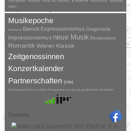
Viola
Vibraphon
Viola da Gamba
Xylophon
Waterphone
Zither
Musikepoche
Barock
Expressionismus
Gregorianik
Akkadzeit
neue Musik
Impressionismus
Renaissance
Romantik
Wiener Klassik
Zeitgenossinnen
Konzertkalender
Partnerschaften
(Info)
Als Amazon-Partner verdient Komponistinnen.org an qualifizierten Verkäufen.
Donate