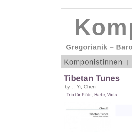
Komp
Gregorianik – Bar
Komponistinnen
Tibetan Tunes
by
Yi, Chen
Trio
für
Flöte
,
Harfe
,
Viola