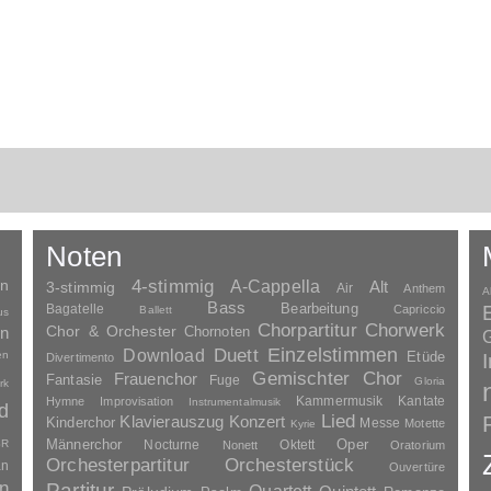
Noten
en
4-stimmig
A-Cappella
3-stimmig
Alt
Air
Anthem
A
Bass
Bagatelle
Bearbeitung
Capriccio
Ballett
us
Chorpartitur
Chorwerk
Chor & Orchester
en
Chornoten
G
Duett
Einzelstimmen
Download
en
Etüde
Divertimento
Gemischter Chor
Frauenchor
Fantasie
Fuge
Gloria
rk
Kammermusik
Kantate
Hymne
Improvisation
Instrumentalmusik
d
Lied
Klavierauszug
Konzert
Kinderchor
Messe
Motette
Kyrie
Oper
SR
Männerchor
Nocturne
Oktett
Nonett
Oratorium
Orchesterpartitur
Orchesterstück
an
Ouvertüre
n
Partitur