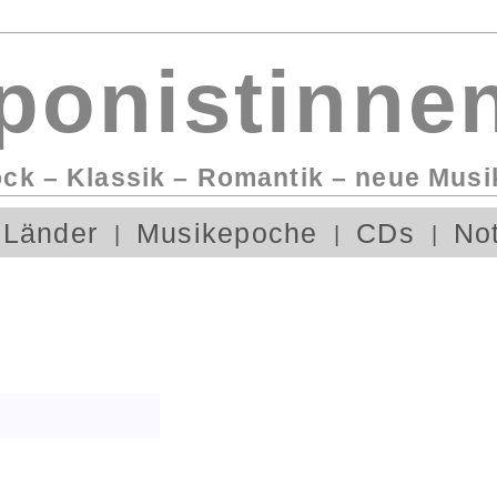
onistinnen
ock – Klassik – Romantik – neue Musi
Länder
Musikepoche
CDs
No