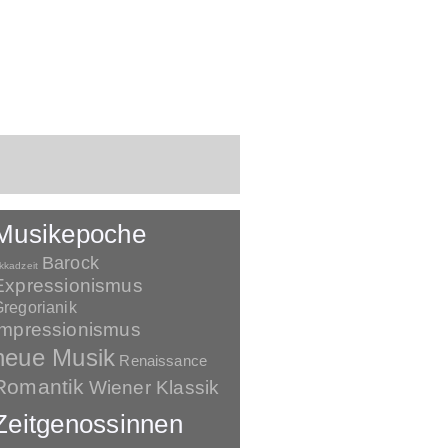
Musikepoche
Barock
kkadzeit
Expressionismus
regorianik
Impressionismus
neue Musik
Renaissance
Romantik
Wiener Klassik
Zeitgenossinnen