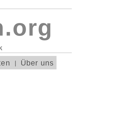
.org
k
ten
Über uns