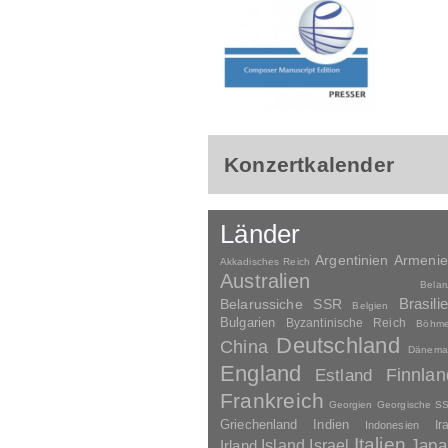
Konzertkalender
Länder
Argentinien
Armeni
Akkadisches Reich
Australien
Belar
Brasili
Belarussiche SSR
Belgien
Bulgarien
Byzantinische Reich
Böhm
Deutschland
China
Dänema
England
Finnlan
Estland
Frankreich
Georgien
Georgische S
Griechenland
Indien
Indonesien
Ir
Italien
Japa
Irland
Island
Israel