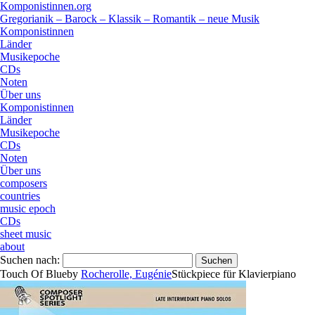
Komponistinnen.org
Gregorianik – Barock – Klassik – Romantik – neue Musik
Komponistinnen
Länder
Musikepoche
CDs
Noten
Über uns
Komponistinnen
Länder
Musikepoche
CDs
Noten
Über uns
composers
countries
music epoch
CDs
sheet music
about
Suchen nach:
Touch Of Blue
by
Rocherolle, Eugénie
Stück
piece
für
Klavier
piano