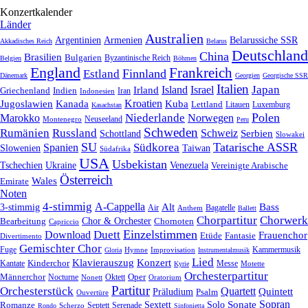
Konzertkalender
Länder
Australien
Armenien
Belarussiche SSR
Argentinien
Akkadisches Reich
Belarus
Deutschland
China
Brasilien
Bulgarien
Byzantinische Reich
Belgien
Böhmen
England
Frankreich
Finnland
Estland
Dänemark
Georgien
Georgische SSR
Italien
Japan
Irland
Island
Israel
Griechenland
Indien
Indonesien
Iran
Kroatien
Jugoslawien
Kanada
Kuba
Lettland
Litauen
Luxemburg
Kasachstan
Polen
Niederlande
Marokko
Norwegen
Neuseeland
Montenegro
Peru
Schweden
Rumänien
Russland
Schweiz
Serbien
Schottland
Slowakei
SU
Tatarische ASSR
Südkorea
Spanien
Taiwan
Slowenien
Südafrika
USA
Usbekistan
Tschechien
Venezuela
Ukraine
Vereinigte Arabische
Österreich
Wales
Emirate
Noten
4-stimmig
A-Cappella
3-stimmig
Alt
Bass
Air
Bagatelle
Anthem
Ballett
Chorpartitur
Chorwerk
Chor & Orchester
Chornoten
Bearbeitung
Capriccio
Einzelstimmen
Download
Duett
Frauenchor
Fantasie
Etüde
Divertimento
Gemischter Chor
Fuge
Hymne
Improvisation
Kammermusik
Gloria
Instrumentalmusik
Lied
Klavierauszug
Konzert
Kantate
Kinderchor
Messe
Motette
Kyrie
Orchesterpartitur
Oper
Männerchor
Oktett
Nocturne
Nonett
Oratorium
Partitur
Orchesterstück
Quartett
Quintett
Präludium
Psalm
Ouvertüre
Sonate
Sopran
Solo
Romanze
Sextett
Septett
Serenade
Scherzo
Rondo
Sinfonietta