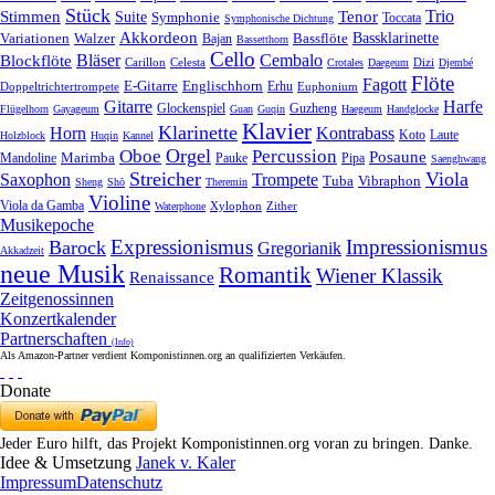
Stück
Trio
Stimmen
Suite
Tenor
Symphonie
Toccata
Symphonische Dichtung
Akkordeon
Bassklarinette
Variationen
Bassflöte
Walzer
Bajan
Bassetthorn
Cello
Bläser
Blockflöte
Cembalo
Celesta
Dizi
Carillon
Crotales
Daegeum
Djembé
Flöte
Fagott
E-Gitarre
Englischhorn
Doppeltrichtertrompete
Erhu
Euphonium
Gitarre
Harfe
Guzheng
Glockenspiel
Flügelhorn
Gayageum
Guan
Guqin
Haegeum
Handglocke
Klavier
Klarinette
Horn
Kontrabass
Laute
Koto
Holzblock
Huqin
Kannel
Orgel
Oboe
Percussion
Posaune
Marimba
Pauke
Pipa
Mandoline
Saenghwang
Streicher
Viola
Saxophon
Trompete
Tuba
Vibraphon
Sheng
Shō
Theremin
Violine
Viola da Gamba
Zither
Waterphone
Xylophon
Musikepoche
Expressionismus
Impressionismus
Barock
Gregorianik
Akkadzeit
neue Musik
Romantik
Wiener Klassik
Renaissance
Zeitgenossinnen
Konzertkalender
Partnerschaften
(Info)
Als Amazon-Partner verdient Komponistinnen.org an qualifizierten Verkäufen.
Donate
Jeder Euro hilft, das Projekt Komponistinnen.org voran zu bringen. Danke.
Idee & Umsetzung
Janek v. Kaler
Impressum
Datenschutz