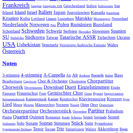
Frankreich
Griechenland
Indien
Indonesien
Iran
Georgien
Georgische SSR
Italien
Japan
Irland
Island
Israel
Jugoslawien
Kanada
Kasachstan
Kroatien
Marokko
Kuba
Lettland
Litauen
Luxemburg
Neuseeland
Montenegro
Polen
Rumänien
Niederlande
Russland
Norwegen
Peru
Schweden
Schweiz
Serbien
Spanien
Schottland
Slowenien
Slowakei
SU
Tatarische ASSR
Südkorea
Taiwan
Tschechien
Ukraine
Südafrika
USA
Usbekistan
Wales
Venezuela
Vereinigte Arabische Emirate
Österreich
Noten
4-stimmig
A-Cappella
3-stimmig
Alt
Bass
Air
Bagatelle
Anthem
Ballett
Chorpartitur
Chor & Orchester
Chornoten
Bearbeitung
Capriccio
Einzelstimmen
Chorwerk
Download
Duett
Etüde
Divertimento
Gemischter Chor
Frauenchor
Fantasie
Fuge
Hymne
Improvisation
Gloria
Klavierauszug
Konzert
Kantate
Kinderchor
Kammermusik
Instrumentalmusik
Kyrie
Lied
Oper
Messe
Männerchor
Oktett
Motette
Nocturne
Nonett
Oratorium
Partitur
Orchesterpartitur
Orchesterstück
Präludium
Ouvertüre
Quartett
Quintett
Psalm
Romanze
Sextett
Septett
Serenade
Scherzo
Rondo
Stück
Sonate
Sopran
Solo
Stimmen
Suite
Symphonie
Sinfonietta
Trio
Akkordeon
Tenor
Variationen
Toccata
Walzer
Bajan
Symphonische Dichtung