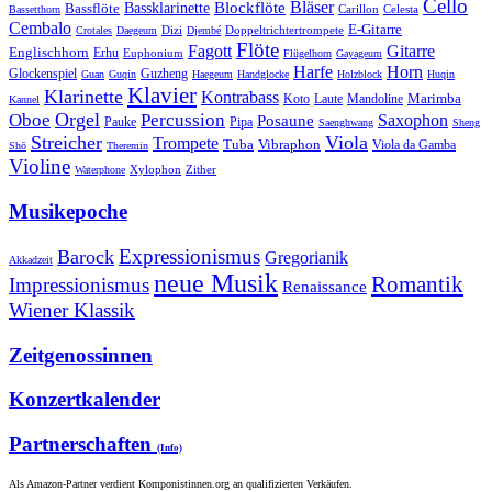
Cello
Bläser
Blockflöte
Bassklarinette
Bassflöte
Celesta
Bassetthorn
Carillon
Cembalo
E-Gitarre
Dizi
Doppeltrichtertrompete
Crotales
Daegeum
Djembé
Flöte
Gitarre
Fagott
Englischhorn
Erhu
Euphonium
Flügelhorn
Gayageum
Harfe
Horn
Guzheng
Glockenspiel
Guan
Guqin
Haegeum
Handglocke
Holzblock
Huqin
Klavier
Klarinette
Kontrabass
Marimba
Laute
Koto
Mandoline
Kannel
Orgel
Oboe
Percussion
Saxophon
Posaune
Pauke
Pipa
Saenghwang
Sheng
Streicher
Viola
Trompete
Tuba
Vibraphon
Viola da Gamba
Shō
Theremin
Violine
Zither
Waterphone
Xylophon
Musikepoche
Expressionismus
Barock
Gregorianik
Akkadzeit
neue Musik
Romantik
Impressionismus
Renaissance
Wiener Klassik
Zeitgenossinnen
Konzertkalender
Partnerschaften
(Info)
Als Amazon-Partner verdient Komponistinnen.org an qualifizierten Verkäufen.