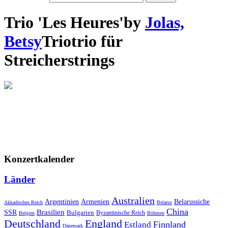
Trio 'Les Heures'
by
Jolas,
Betsy
Trio
trio
für
Streicher
strings
Konzertkalender
Länder
Australien
Armenien
Belarussiche
Argentinien
Akkadisches Reich
Belarus
China
SSR
Brasilien
Bulgarien
Byzantinische Reich
Belgien
Böhmen
Deutschland
England
Finnland
Estland
Dänemark