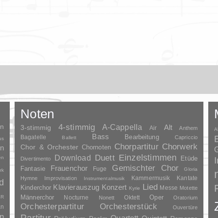
Noten
en
4-stimmig
A-Cappella
3-stimmig
Alt
Air
Anthem
A
Bass
Bagatelle
Bearbeitung
Capriccio
Ballett
us
Chorpartitur
Chorwerk
Chor & Orchester
en
Chornoten
G
Duett
Einzelstimmen
Download
en
Etüde
Divertimento
Gemischter Chor
Frauenchor
Fantasie
Fuge
Gloria
rk
Kammermusik
Kantate
Hymne
Improvisation
Instrumentalmusik
d
Lied
Klavierauszug
Konzert
Kinderchor
Messe
Motette
Kyrie
Oper
SR
Männerchor
Nocturne
Oktett
Nonett
Oratorium
Orchesterpartitur
Orchesterstück
an
Ouvertüre
n
Partitur
Quartett