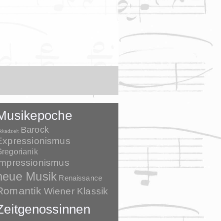
Musikepoche
Barock
kkadzeit
Expressionismus
regorianik
Impressionismus
neue Musik
Renaissance
Romantik
Wiener Klassik
Zeitgenossinnen