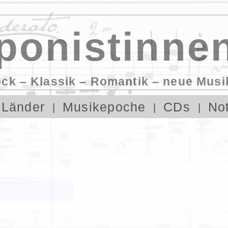
onistinnen
ock – Klassik – Romantik – neue Musi
Länder
Musikepoche
CDs
No