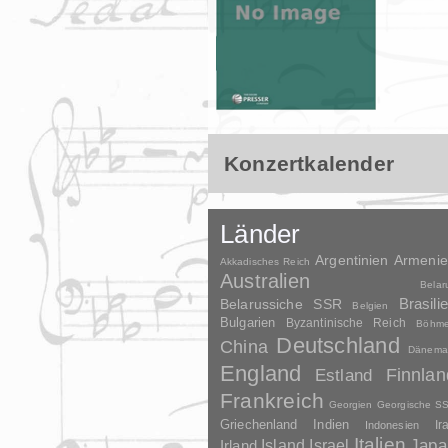
Konzertkalender
Länder
Argentinien
Armeni
Akkadisches Reich
Australien
Belar
Brasili
Belarussiche SSR
Belgien
Bulgarien
Byzantinische Reich
Böhm
Deutschland
China
Dänema
England
Finnlan
Estland
Frankreich
Georgien
Georgische S
Griechenland
Indien
Indonesien
Ir
Italien
Japa
Irland
Island
Israel