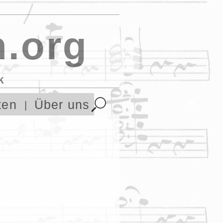
.org
k
ten
Über uns