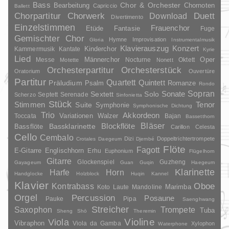
Bass
Chor & Orchester
Chornoten
Bearbeitung
Capriccio
Ballett
Duett
Chorpartitur
Chorwerk
Download
Divertimento
Einzelstimmen
Frauenchor
Fantasie
Etüde
Fuge
Gemischter Chor
Hymne
Improvisation
Gloria
Instrumentalmusik
Klavierauszug
Konzert
Kinderchor
Kammermusik
Kantate
Kyrie
Lied
Oper
Messe
Männerchor
Nocturne
Oktett
Motette
Nonett
Orchesterpartitur
Orchesterstück
Oratorium
Ouvertüre
Partitur
Quartett
Quintett
Präludium
Psalm
Romanze
Rondo
Sopran
Sonate
Solo
Sextett
Septett
Serenade
Scherzo
Sinfonietta
Stück
Stimmen
Suite
Tenor
Symphonie
Symphonische Dichtung
Trio
Akkordeon
Variationen
Toccata
Walzer
Bajan
Bassetthorn
Bläser
Blockflöte
Bassklarinette
Bassflöte
Carillon
Celesta
Cello
Cembalo
Dizi
Doppeltrichtertrompete
Crotales
Daegeum
Djembé
Flöte
Fagott
E-Gitarre
Englischhorn
Erhu
Euphonium
Flügelhorn
Gitarre
Glockenspiel
Guzheng
Gayageum
Guan
Guqin
Haegeum
Klarinette
Harfe
Horn
Handglocke
Holzblock
Huqin
Kannel
Klavier
Kontrabass
Oboe
Marimba
Laute
Mandoline
Koto
Orgel
Percussion
Posaune
Pauke
Pipa
Saenghwang
Streicher
Saxophon
Trompete
Tuba
Sheng
Shō
Theremin
Violine
Viola
Vibraphon
Viola da Gamba
Xylophon
Waterphone