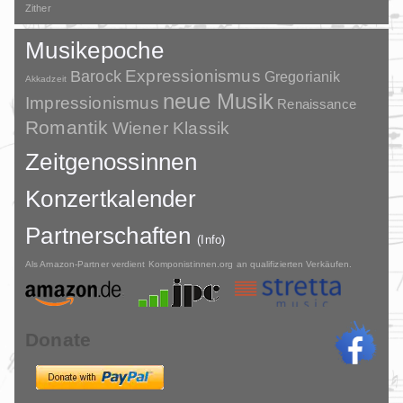
Zither
Musikepoche
Barock
Expressionismus
Gregorianik
Akkadzeit
neue Musik
Impressionismus
Renaissance
Romantik
Wiener Klassik
Zeitgenossinnen
Konzertkalender
Partnerschaften
(Info)
Als Amazon-Partner verdient Komponistinnen.org an qualifizierten Verkäufen.
Donate