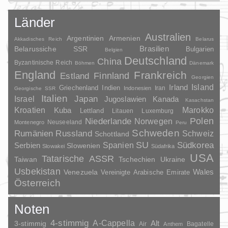
Länder
Australien
Argentinien
Armenien
Akkadisches Reich
Belarus
Brasilien
Belarussiche SSR
Bulgarien
Belgien
Deutschland
China
Byzantinische Reich
Böhmen
Dänemark
England
Frankreich
Finnland
Estland
Georgien
Irland
Island
Griechenland
Indien
Indonesien
Iran
Georgische SSR
Italien
Japan
Israel
Jugoslawien
Kanada
Kasachstan
Kroatien
Marokko
Kuba
Lettland
Litauen
Luxemburg
Polen
Niederlande
Norwegen
Neuseeland
Montenegro
Peru
Schweden
Rumänien
Russland
Schweiz
Schottland
SU
Spanien
Südkorea
Serbien
Slowenien
Slowakei
Südafrika
USA
Tatarische ASSR
Taiwan
Tschechien
Ukraine
Usbekistan
Wales
Venezuela
Vereinigte Arabische Emirate
Österreich
Noten
4-stimmig
A-Cappella
3-stimmig
Alt
Air
Bagatelle
Anthem