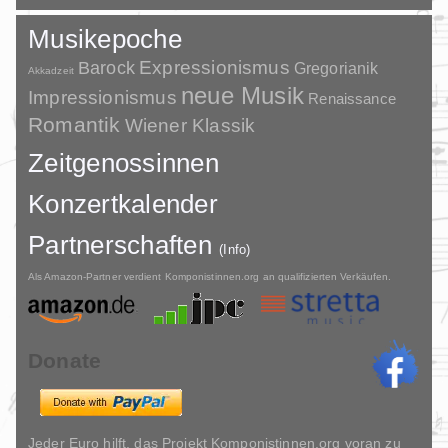
Musikepoche
Barock
Expressionismus
Gregorianik
Akkadzeit
neue Musik
Impressionismus
Renaissance
Romantik
Wiener Klassik
Zeitgenossinnen
Konzertkalender
Partnerschaften
(Info)
Als Amazon-Partner verdient Komponistinnen.org an qualifizierten Verkäufen.
Donate
Jeder Euro hilft, das Projekt Komponistinnen.org voran zu