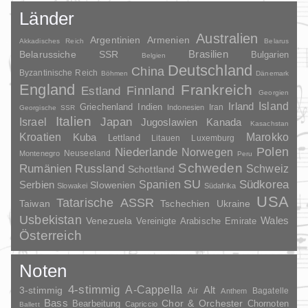
Länder
Australien
Argentinien
Armenien
Akkadisches Reich
Belarus
Brasilien
Belarussiche SSR
Bulgarien
Belgien
Deutschland
China
Byzantinische Reich
Böhmen
Dänemark
England
Frankreich
Finnland
Estland
Georgien
Irland
Island
Griechenland
Indien
Indonesien
Iran
Georgische SSR
Italien
Japan
Israel
Jugoslawien
Kanada
Kasachstan
Kroatien
Marokko
Kuba
Lettland
Litauen
Luxemburg
Polen
Niederlande
Norwegen
Neuseeland
Montenegro
Peru
Schweden
Rumänien
Russland
Schweiz
Schottland
SU
Spanien
Südkorea
Serbien
Slowenien
Slowakei
Südafrika
USA
Tatarische ASSR
Taiwan
Tschechien
Ukraine
Usbekistan
Wales
Venezuela
Vereinigte Arabische Emirate
Österreich
Noten
4-stimmig
A-Cappella
3-stimmig
Alt
Air
Bagatelle
Anthem
Bass
Chor & Orchester
Chornoten
Bearbeitung
Capriccio
Ballett