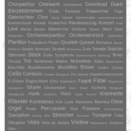
Duett
Chorpartitur
Chorwerk
Download
Divertimento
Einzelstimmen
Frauenchor
Fantasie
Etüde
Fuge
Gemischter Chor
Hymne
Improvisation
Gloria
Instrumentalmusik
Klavierauszug
Konzert
Kinderchor
Kammermusik
Kantate
Kyrie
Lied
Oper
Messe
Männerchor
Nocturne
Oktett
Motette
Nonett
Orchesterpartitur
Orchesterstück
Oratorium
Ouvertüre
Partitur
Quartett
Quintett
Präludium
Psalm
Romanze
Rondo
Sopran
Sonate
Solo
Sextett
Septett
Serenade
Scherzo
Sinfonietta
Stück
Stimmen
Suite
Tenor
Symphonie
Symphonische Dichtung
Trio
Akkordeon
Variationen
Toccata
Walzer
Bajan
Bassetthorn
Bläser
Blockflöte
Bassklarinette
Bassflöte
Carillon
Celesta
Cello
Cembalo
Dizi
Doppeltrichtertrompete
Crotales
Daegeum
Djembé
Flöte
Fagott
E-Gitarre
Englischhorn
Erhu
Euphonium
Flügelhorn
Gitarre
Glockenspiel
Guzheng
Gayageum
Guan
Guqin
Haegeum
Klarinette
Harfe
Horn
Handglocke
Holzblock
Huqin
Kannel
Klavier
Kontrabass
Oboe
Marimba
Laute
Mandoline
Koto
Orgel
Percussion
Posaune
Pauke
Pipa
Saenghwang
Streicher
Saxophon
Trompete
Tuba
Sheng
Shō
Theremin
Violine
Viola
Vibraphon
Viola da Gamba
Xylophon
Waterphone
Zither