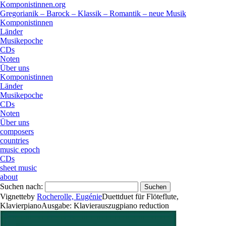
Komponistinnen.org
Gregorianik – Barock – Klassik – Romantik – neue Musik
Komponistinnen
Länder
Musikepoche
CDs
Noten
Über uns
Komponistinnen
Länder
Musikepoche
CDs
Noten
Über uns
composers
countries
music epoch
CDs
sheet music
about
Suchen nach:
Vignette
by
Rocherolle, Eugénie
Duett
duet
für
Flöte
flute
,
Klavier
piano
Ausgabe:
Klavierauszug
piano reduction