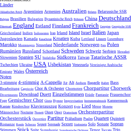
Länder
Australien
Armenien
Belarussiche SSR
Argentinien
Akkadisches Reich
Belarus
Deutschland
China
Brasilien
Bulgarien
Byzantinische Reich
Belgien
Böhmen
England
Frankreich
Finnland
Estland
Dänemark
Georgien
Georgische SSR
Italien
Japan
Irland
Island
Israel
Griechenland
Indien
Indonesien
Iran
Kroatien
Jugoslawien
Kanada
Kuba
Lettland
Litauen
Luxemburg
Kasachstan
Polen
Niederlande
Marokko
Norwegen
Neuseeland
Montenegro
Peru
Schweden
Rumänien
Russland
Schweiz
Serbien
Schottland
Slowakei
SU
Tatarische ASSR
Südkorea
Spanien
Taiwan
Slowenien
Südafrika
USA
Usbekistan
Tschechien
Venezuela
Ukraine
Vereinigte Arabische
Österreich
Wales
Emirate
Noten
4-stimmig
A-Cappella
3-stimmig
Alt
Bass
Air
Bagatelle
Anthem
Ballett
Chorpartitur
Chorwerk
Chor & Orchester
Chornoten
Bearbeitung
Capriccio
Einzelstimmen
Download
Duett
Frauenchor
Fantasie
Etüde
Divertimento
Gemischter Chor
Fuge
Hymne
Improvisation
Kammermusik
Gloria
Instrumentalmusik
Lied
Klavierauszug
Konzert
Kantate
Kinderchor
Messe
Motette
Kyrie
Orchesterpartitur
Oper
Männerchor
Oktett
Nocturne
Nonett
Oratorium
Partitur
Orchesterstück
Quartett
Quintett
Präludium
Psalm
Ouvertüre
Sonate
Sopran
Solo
Romanze
Sextett
Septett
Serenade
Scherzo
Rondo
Sinfonietta
Stück
Trio
Stimmen
Suite
Tenor
Symphonie
Toccata
Symphonische Dichtung