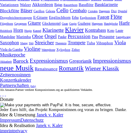
Akkordeon
Bassklarinette
Variationen
Bassflöte
Walzer
Bajan
Bassetthorn
Cello
Bläser
Blockflöte
Cembalo
Celesta
Dizi
Carillon
Crotales
Daegeum
Djembé
Flöte
Fagott
E-Gitarre
Englischhorn
Doppeltrichtertrompete
Erhu
Euphonium
Gitarre
Harfe
Guzheng
Glockenspiel
Flügelhorn
Gayageum
Guan
Guqin
Haegeum
Handglocke
Klavier
Klarinette
Horn
Kontrabass
Laute
Koto
Holzblock
Huqin
Kannel
Orgel
Oboe
Percussion
Posaune
Marimba
Pauke
Pipa
Mandoline
Saenghwang
Streicher
Viola
Saxophon
Trompete
Tuba
Vibraphon
Sheng
Shō
Theremin
Violine
Viola da Gamba
Zither
Waterphone
Xylophon
Musikepoche
Expressionismus
Impressionismus
Barock
Gregorianik
Akkadzeit
neue Musik
Romantik
Wiener Klassik
Renaissance
Zeitgenossinnen
Konzertkalender
Partnerschaften
(Info)
Als Amazon-Partner verdient Komponistinnen.org an qualifizierten Verkäufen.
Donate
Jeder Euro hilft, das Projekt Komponistinnen.org voran zu bringen. Danke.
Idee & Umsetzung
Janek v. Kaler
Impressum
Datenschutz
Idea & Realisation
Janek v. Kaler
imprint
privacy