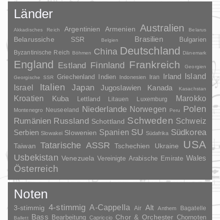
Länder
Australien
Argentinien
Armenien
Akkadisches Reich
Belarus
Brasilien
Belarussiche SSR
Bulgarien
Belgien
Deutschland
China
Byzantinische Reich
Böhmen
Dänemark
England
Frankreich
Finnland
Estland
Georgien
Irland
Island
Griechenland
Indien
Indonesien
Iran
Georgische SSR
Italien
Japan
Israel
Jugoslawien
Kanada
Kasachstan
Kroatien
Marokko
Kuba
Lettland
Litauen
Luxemburg
Polen
Niederlande
Norwegen
Neuseeland
Montenegro
Peru
Schweden
Rumänien
Russland
Schweiz
Schottland
SU
Spanien
Südkorea
Serbien
Slowenien
Slowakei
Südafrika
USA
Tatarische ASSR
Taiwan
Tschechien
Ukraine
Usbekistan
Wales
Venezuela
Vereinigte Arabische Emirate
Österreich
Noten
4-stimmig
A-Cappella
3-stimmig
Alt
Air
Bagatelle
Anthem
Bass
Chor & Orchester
Chornoten
Bearbeitung
Capriccio
Ballett