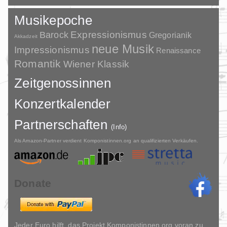
Musikepoche
Barock
Expressionismus
Gregorianik
Akkadzeit
neue Musik
Impressionismus
Renaissance
Romantik
Wiener Klassik
Zeitgenossinnen
Konzertkalender
Partnerschaften
(Info)
Als Amazon-Partner verdient Komponistinnen.org an qualifizierten Verkäufen.
Donate
Jeder Euro hilft, das Projekt Komponistinnen.org voran zu