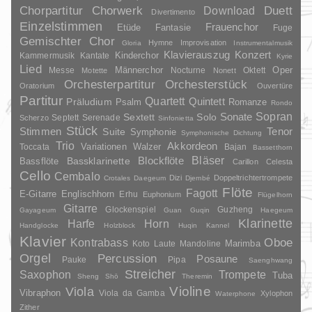
Duett
Chorpartitur
Chorwerk
Download
Divertimento
Einzelstimmen
Frauenchor
Fantasie
Etüde
Fuge
Gemischter Chor
Hymne
Improvisation
Gloria
Instrumentalmusik
Klavierauszug
Konzert
Kinderchor
Kammermusik
Kantate
Kyrie
Lied
Oper
Messe
Männerchor
Nocturne
Oktett
Motette
Nonett
Orchesterpartitur
Orchesterstück
Oratorium
Ouvertüre
Partitur
Quartett
Quintett
Präludium
Psalm
Romanze
Rondo
Sopran
Sonate
Solo
Sextett
Septett
Serenade
Scherzo
Sinfonietta
Stück
Stimmen
Suite
Tenor
Symphonie
Symphonische Dichtung
Trio
Akkordeon
Variationen
Toccata
Walzer
Bajan
Bassetthorn
Bläser
Blockflöte
Bassklarinette
Bassflöte
Carillon
Celesta
Cello
Cembalo
Dizi
Doppeltrichtertrompete
Crotales
Daegeum
Djembé
Flöte
Fagott
E-Gitarre
Englischhorn
Erhu
Euphonium
Flügelhorn
Gitarre
Glockenspiel
Guzheng
Gayageum
Guan
Guqin
Haegeum
Klarinette
Harfe
Horn
Handglocke
Holzblock
Huqin
Kannel
Klavier
Kontrabass
Oboe
Marimba
Laute
Mandoline
Koto
Orgel
Percussion
Posaune
Pauke
Pipa
Saenghwang
Streicher
Saxophon
Trompete
Tuba
Sheng
Shō
Theremin
Violine
Viola
Vibraphon
Viola da Gamba
Xylophon
Waterphone
Zither