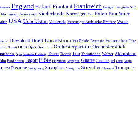
England
Frankreich
Finnland
Estland
änemark
Georgien
Georgische SSR
Polen
Rumänien
Niederlande
Norwegen
Neuseeland
Montenegro
Peru
USA
Usbekistan
Wales
Venezuela
aine
Vereinigte Arabische Emirate
Einzelstimmen
Download
Duett
Frauenchor
Fantasie
Etüde
Fuge
imento
Orchesterpartitur
Orchesterstück
Oper
Oktett
urne
Nonett
Oratorium
Trio
Akkordeon
Tenor
mphonie
Variationen
Toccata
Walzer
Symphonische Dichtung
Flöte
Gitarre
Fagott
Erhu
Euphonium
Glockenspiel
Flügelhorn
Gayageum
Guan
Guqin
Streicher
n
Saxophon
Trompete
Posaune
Pipa
Saenghwang
Sheng
Shō
Theremin