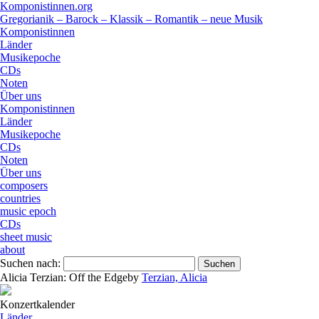
Komponistinnen.org
Gregorianik – Barock – Klassik – Romantik – neue Musik
Komponistinnen
Länder
Musikepoche
CDs
Noten
Über uns
Komponistinnen
Länder
Musikepoche
CDs
Noten
Über uns
composers
countries
music epoch
CDs
sheet music
about
Suchen nach:
Alicia Terzian: Off the Edge
by
Terzian, Alicia
Konzertkalender
Länder