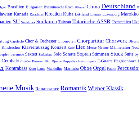
Deutschland
China
Brasilien
Bulgarien
Byzantinische Reich
lgien
Böhmen
D
Kroatien
Marokko
lawien
Kanada
Kuba
Lettland
Litauen
Luxemburg
Kasachstan
SU
Tatarische ASSR
Südkorea
panien
Taiwan
Tschechien
Ukr
Südafrika
Chorpartitur
Chorwerk
Chor & Orchester
Chornoten
itung
Capriccio
Divert
Lied
Klavierauszug
Konzert
e
Kinderchor
Messe
Männerchor
Motette
Noct
Kyrie
Stück
Sonate
Sopran
Solo
Stimmen
Suite
Sextett
Sy
Septett
Serenade
Sinfonietta
o
Cembalo
E-Gitarre
Englischhorn
Dizi
Doppeltrichtertrompete
Crotales
Daegeum
Djembé
er
Orgel
Oboe
Percussio
Kontrabass
Marimba
Laute
Pauke
Koto
Mandoline
neue Musik
Romantik
Wiener Klassik
Renaissance