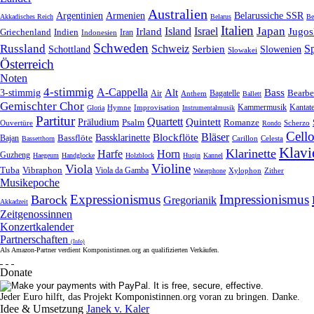
Australien
Armenien
Belarussiche SSR
Argentinien
Akkadisches Reich
Belarus
Be
Italien
Japan
Irland
Island
Israel
Jugos
Griechenland
Indien
Indonesien
Iran
Schweden
Russland
Schweiz
Serbien
S
Schottland
Slowenien
Slowakei
Österreich
Noten
4-stimmig
A-Cappella
3-stimmig
Alt
Bass
Air
Bagatelle
Bearbe
Anthem
Ballett
Gemischter Chor
Kantat
Hymne
Improvisation
Kammermusik
Gloria
Instrumentalmusik
Partitur
Quartett
Quintett
Präludium
Psalm
Romanze
Ouvertüre
Scherzo
Rondo
Cell
Bläser
Blockflöte
Bassklarinette
Bassflöte
Bajan
Celesta
Bassetthorn
Carillon
Klavi
Klarinette
Harfe
Horn
Guzheng
Haegeum
Handglocke
Holzblock
Huqin
Kannel
Violine
Viola
Tuba
Vibraphon
Viola da Gamba
Zither
Waterphone
Xylophon
Musikepoche
Expressionismus
Impressionismus
Barock
Gregorianik
Akkadzeit
Zeitgenossinnen
Konzertkalender
Partnerschaften
(Info)
Als Amazon-Partner verdient Komponistinnen.org an qualifizierten Verkäufen.
Donate
Jeder Euro hilft, das Projekt Komponistinnen.org voran zu bringen. Danke.
Idee & Umsetzung
Janek v. Kaler