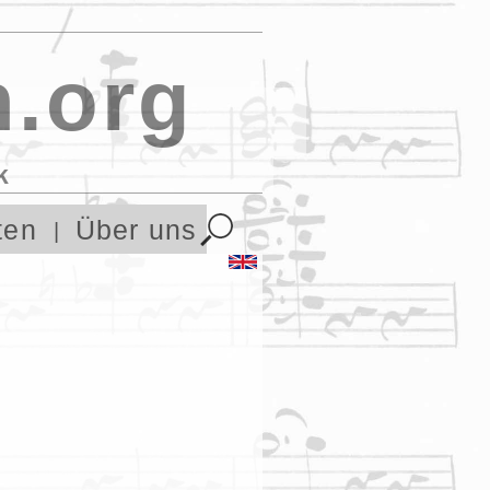
.org
k
ten
Über uns