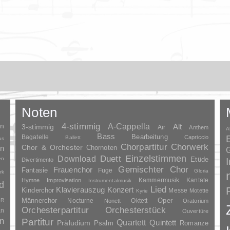
Noten
en
4-stimmig
A-Cappella
3-stimmig
Alt
Air
Anthem
A
Bass
Bagatelle
Bearbeitung
Capriccio
Ballett
us
Chorpartitur
Chorwerk
Chor & Orchester
en
Chornoten
G
Duett
Einzelstimmen
Download
en
Etüde
Divertimento
Gemischter Chor
Frauenchor
Fantasie
Fuge
Gloria
rk
Kammermusik
Kantate
Hymne
Improvisation
Instrumentalmusik
d
Lied
Klavierauszug
Konzert
Kinderchor
Messe
Motette
Kyrie
Oper
SR
Männerchor
Nocturne
Oktett
Nonett
Oratorium
Orchesterpartitur
Orchesterstück
an
Ouvertüre
n
Partitur
Quartett
Quintett
Präludium
Psalm
Romanze