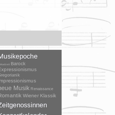
Musikepoche
Barock
kkadzeit
Expressionismus
regorianik
Impressionismus
neue Musik
Renaissance
Romantik
Wiener Klassik
Zeitgenossinnen