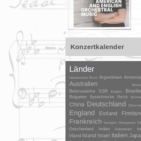
Konzertkalender
Länder
Argentinien
Armeni
Akkadisches Reich
Australien
Belar
Brasili
Belarussiche SSR
Belgien
Bulgarien
Byzantinische Reich
Böhm
Deutschland
China
Dänema
England
Finnlan
Estland
Frankreich
Georgien
Georgische S
Griechenland
Indien
Indonesien
Ir
Italien
Japa
Irland
Island
Israel