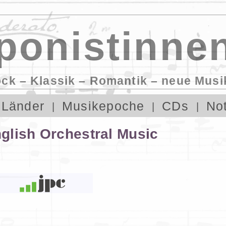
onistinnen
ock – Klassik – Romantik – neue Musi
Länder
Musikepoche
CDs
No
glish Orchestral Music