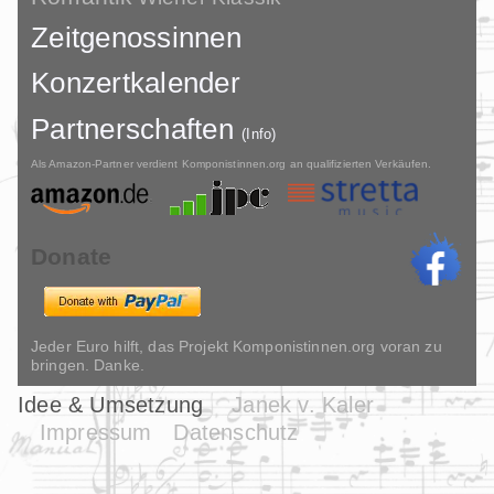
Zeitgenossinnen
Konzertkalender
Partnerschaften
(Info)
Als Amazon-Partner verdient Komponistinnen.org an qualifizierten Verkäufen.
Donate
Jeder Euro hilft, das Projekt Komponistinnen.org voran zu
bringen. Danke.
Idee & Umsetzung
Janek v. Kaler
Impressum
Datenschutz