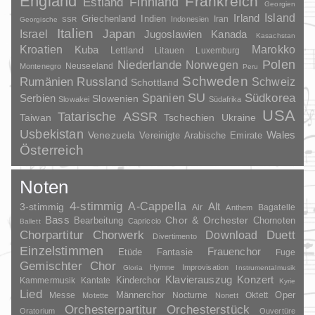
England
Frankreich
Finnland
Estland
Georgien
Irland
Island
Griechenland
Indien
Indonesien
Iran
Georgische SSR
Italien
Japan
Israel
Jugoslawien
Kanada
Kasachstan
Kroatien
Marokko
Kuba
Lettland
Litauen
Luxemburg
Polen
Niederlande
Norwegen
Neuseeland
Montenegro
Peru
Schweden
Rumänien
Russland
Schweiz
Schottland
SU
Spanien
Südkorea
Serbien
Slowenien
Slowakei
Südafrika
USA
Tatarische ASSR
Taiwan
Tschechien
Ukraine
Usbekistan
Wales
Venezuela
Vereinigte Arabische Emirate
Österreich
Noten
4-stimmig
A-Cappella
3-stimmig
Alt
Air
Bagatelle
Anthem
Bass
Chor & Orchester
Chornoten
Bearbeitung
Capriccio
Ballett
Duett
Chorpartitur
Chorwerk
Download
Divertimento
Einzelstimmen
Frauenchor
Fantasie
Etüde
Fuge
Gemischter Chor
Hymne
Improvisation
Gloria
Instrumentalmusik
Klavierauszug
Konzert
Kinderchor
Kammermusik
Kantate
Kyrie
Lied
Oper
Messe
Männerchor
Nocturne
Oktett
Motette
Nonett
Orchesterpartitur
Orchesterstück
Oratorium
Ouvertüre