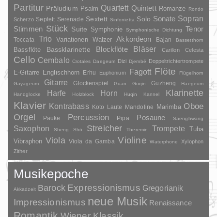
Partitur
Quartett
Quintett
Präludium
Psalm
Romanze
Rondo
Sopran
Sonate
Solo
Sextett
Septett
Serenade
Scherzo
Sinfonietta
Stück
Stimmen
Suite
Tenor
Symphonie
Symphonische Dichtung
Trio
Akkordeon
Variationen
Toccata
Walzer
Bajan
Bassetthorn
Bläser
Blockflöte
Bassklarinette
Bassflöte
Carillon
Celesta
Cello
Cembalo
Dizi
Doppeltrichtertrompete
Crotales
Daegeum
Djembé
Flöte
Fagott
E-Gitarre
Englischhorn
Erhu
Euphonium
Flügelhorn
Gitarre
Glockenspiel
Guzheng
Gayageum
Guan
Guqin
Haegeum
Klarinette
Harfe
Horn
Handglocke
Holzblock
Huqin
Kannel
Klavier
Kontrabass
Oboe
Marimba
Laute
Mandoline
Koto
Orgel
Percussion
Posaune
Pauke
Pipa
Saenghwang
Streicher
Saxophon
Trompete
Tuba
Sheng
Shō
Theremin
Violine
Viola
Vibraphon
Viola da Gamba
Xylophon
Waterphone
Zither
Musikepoche
Barock
Expressionismus
Gregorianik
Akkadzeit
neue Musik
Impressionismus
Renaissance
Romantik
Wiener Klassik