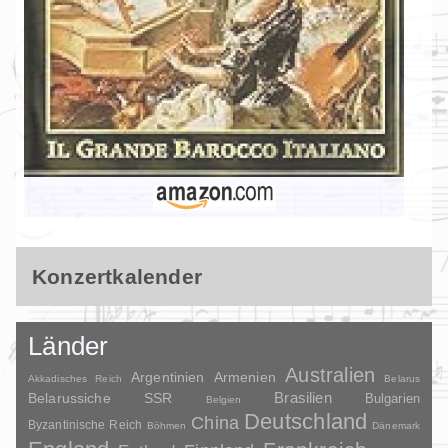
Konzertkalender
Länder
Australien
Argentinien
Armenien
Akkadisches Reich
Belarus
Brasilien
Belarussiche SSR
Bulgarien
Belgien
Deutschland
China
Byzantinische Reich
Böhmen
Dänemark