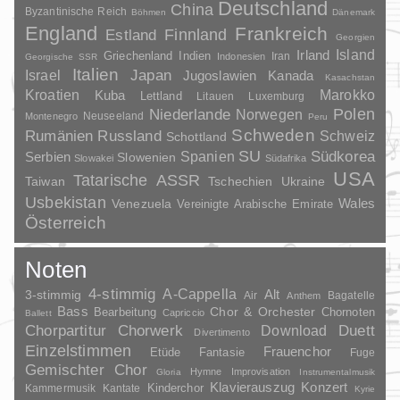
Deutschland
China
Byzantinische Reich
Böhmen
Dänemark
England
Frankreich
Finnland
Estland
Georgien
Irland
Island
Griechenland
Indien
Indonesien
Iran
Georgische SSR
Italien
Japan
Israel
Jugoslawien
Kanada
Kasachstan
Kroatien
Marokko
Kuba
Lettland
Litauen
Luxemburg
Polen
Niederlande
Norwegen
Neuseeland
Montenegro
Peru
Schweden
Rumänien
Russland
Schweiz
Schottland
SU
Spanien
Südkorea
Serbien
Slowenien
Slowakei
Südafrika
USA
Tatarische ASSR
Taiwan
Tschechien
Ukraine
Usbekistan
Wales
Venezuela
Vereinigte Arabische Emirate
Österreich
Noten
4-stimmig
A-Cappella
3-stimmig
Alt
Air
Bagatelle
Anthem
Bass
Chor & Orchester
Chornoten
Bearbeitung
Capriccio
Ballett
Duett
Chorpartitur
Chorwerk
Download
Divertimento
Einzelstimmen
Frauenchor
Fantasie
Etüde
Fuge
Gemischter Chor
Hymne
Improvisation
Gloria
Instrumentalmusik
Klavierauszug
Konzert
Kinderchor
Kammermusik
Kantate
Kyrie