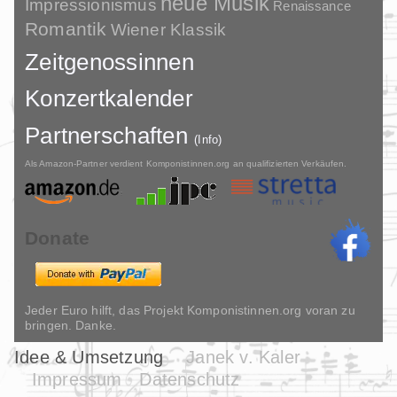
neue Musik
Impressionismus
Renaissance
Romantik
Wiener Klassik
Zeitgenossinnen
Konzertkalender
Partnerschaften
(Info)
Als Amazon-Partner verdient Komponistinnen.org an qualifizierten Verkäufen.
Donate
Jeder Euro hilft, das Projekt Komponistinnen.org voran zu
bringen. Danke.
Idee & Umsetzung
Janek v. Kaler
Impressum
Datenschutz