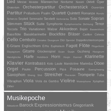
Lied
Oper
Messe
Männerchor
Nocturne
Oktett
Motette
Nonett
Orchesterpartitur
Orchesterstück
Oratorium
Ouvertüre
Partitur
Quartett
Quintett
Präludium
Psalm
Romanze
Rondo
Sopran
Sonate
Solo
Sextett
Septett
Serenade
Scherzo
Sinfonietta
Stück
Stimmen
Suite
Tenor
Symphonie
Symphonische Dichtung
Trio
Akkordeon
Variationen
Toccata
Walzer
Bajan
Bassetthorn
Bläser
Blockflöte
Bassklarinette
Bassflöte
Carillon
Celesta
Cello
Cembalo
Dizi
Doppeltrichtertrompete
Crotales
Daegeum
Djembé
Flöte
Fagott
E-Gitarre
Englischhorn
Erhu
Euphonium
Flügelhorn
Gitarre
Glockenspiel
Guzheng
Gayageum
Guan
Guqin
Haegeum
Klarinette
Harfe
Horn
Handglocke
Holzblock
Huqin
Kannel
Klavier
Kontrabass
Oboe
Marimba
Laute
Mandoline
Koto
Orgel
Percussion
Posaune
Pauke
Pipa
Saenghwang
Streicher
Saxophon
Trompete
Tuba
Sheng
Shō
Theremin
Violine
Viola
Vibraphon
Viola da Gamba
Xylophon
Waterphone
Zither
Musikepoche
Barock
Expressionismus
Gregorianik
Akkadzeit