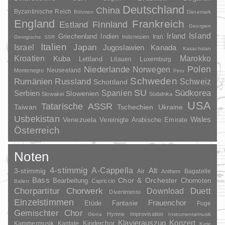
Deutschland
China
Byzantinische Reich
Böhmen
Dänemark
England
Frankreich
Finnland
Estland
Georgien
Irland
Island
Griechenland
Indien
Indonesien
Iran
Georgische SSR
Italien
Japan
Israel
Jugoslawien
Kanada
Kasachstan
Kroatien
Marokko
Kuba
Lettland
Litauen
Luxemburg
Polen
Niederlande
Norwegen
Neuseeland
Montenegro
Peru
Schweden
Rumänien
Russland
Schweiz
Schottland
SU
Spanien
Südkorea
Serbien
Slowenien
Slowakei
Südafrika
USA
Tatarische ASSR
Taiwan
Tschechien
Ukraine
Usbekistan
Wales
Venezuela
Vereinigte Arabische Emirate
Österreich
Noten
4-stimmig
A-Cappella
3-stimmig
Alt
Air
Bagatelle
Anthem
Bass
Chor & Orchester
Chornoten
Bearbeitung
Capriccio
Ballett
Duett
Chorpartitur
Chorwerk
Download
Divertimento
Einzelstimmen
Frauenchor
Fantasie
Etüde
Fuge
Gemischter Chor
Hymne
Improvisation
Gloria
Instrumentalmusik
Klavierauszug
Konzert
Kinderchor
Kammermusik
Kantate
Kyrie