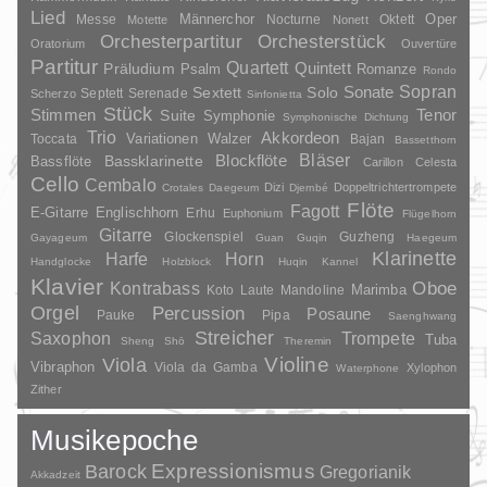
Lied
Oper
Messe
Männerchor
Nocturne
Oktett
Motette
Nonett
Orchesterpartitur
Orchesterstück
Oratorium
Ouvertüre
Partitur
Quartett
Quintett
Präludium
Psalm
Romanze
Rondo
Sopran
Sonate
Solo
Sextett
Septett
Serenade
Scherzo
Sinfonietta
Stück
Stimmen
Suite
Tenor
Symphonie
Symphonische Dichtung
Trio
Akkordeon
Variationen
Toccata
Walzer
Bajan
Bassetthorn
Bläser
Blockflöte
Bassklarinette
Bassflöte
Carillon
Celesta
Cello
Cembalo
Dizi
Doppeltrichtertrompete
Crotales
Daegeum
Djembé
Flöte
Fagott
E-Gitarre
Englischhorn
Erhu
Euphonium
Flügelhorn
Gitarre
Glockenspiel
Guzheng
Gayageum
Guan
Guqin
Haegeum
Klarinette
Harfe
Horn
Handglocke
Holzblock
Huqin
Kannel
Klavier
Kontrabass
Oboe
Marimba
Laute
Mandoline
Koto
Orgel
Percussion
Posaune
Pauke
Pipa
Saenghwang
Streicher
Saxophon
Trompete
Tuba
Sheng
Shō
Theremin
Violine
Viola
Vibraphon
Viola da Gamba
Xylophon
Waterphone
Zither
Musikepoche
Barock
Expressionismus
Gregorianik
Akkadzeit