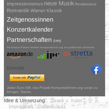
neue Musik
Impressionismus
Renaissance
Romantik
Wiener Klassik
Zeitgenossinnen
Konzertkalender
Partnerschaften
(Info)
Als Amazon-Partner verdient Komponistinnen.org an qualifizierten Verkäufen.
Donate
Jeder Euro hilft, das Projekt Komponistinnen.org voran zu
bringen. Danke.
Idee & Umsetzung
Janek v. Kaler
Impressum
Datenschutz