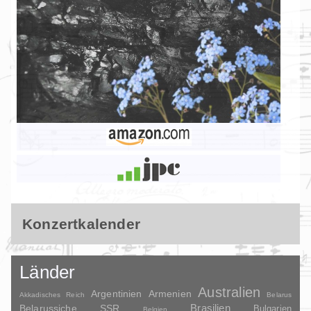
Konzertkalender
Länder
Australien
Argentinien
Armenien
Akkadisches Reich
Belarus
Brasilien
Belarussiche SSR
Bulgarien
Belgien