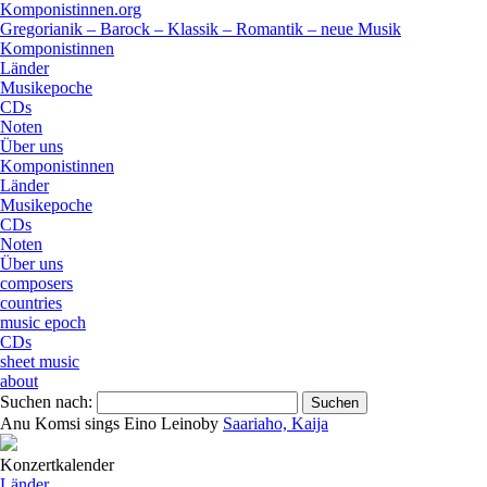
Komponistinnen.org
Gregorianik – Barock – Klassik – Romantik – neue Musik
Komponistinnen
Länder
Musikepoche
CDs
Noten
Über uns
Komponistinnen
Länder
Musikepoche
CDs
Noten
Über uns
composers
countries
music epoch
CDs
sheet music
about
Suchen nach:
Anu Komsi sings Eino Leino
by
Saariaho, Kaija
Konzertkalender
Länder