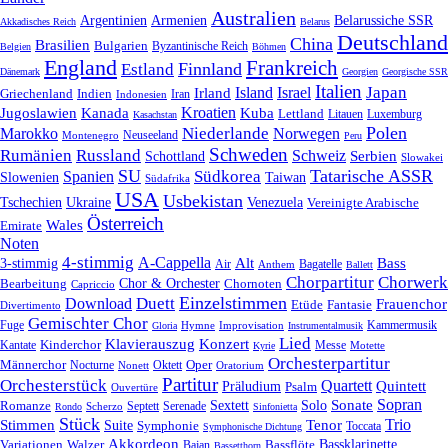
Australien
Armenien
Belarussiche SSR
Argentinien
Akkadisches Reich
Belarus
Deutschland
China
Brasilien
Bulgarien
Byzantinische Reich
Belgien
Böhmen
England
Frankreich
Finnland
Estland
Dänemark
Georgien
Georgische SSR
Italien
Japan
Irland
Island
Israel
Griechenland
Indien
Indonesien
Iran
Kroatien
Jugoslawien
Kanada
Kuba
Lettland
Litauen
Luxemburg
Kasachstan
Polen
Niederlande
Marokko
Norwegen
Neuseeland
Montenegro
Peru
Schweden
Rumänien
Russland
Schweiz
Serbien
Schottland
Slowakei
SU
Tatarische ASSR
Südkorea
Spanien
Taiwan
Slowenien
Südafrika
USA
Usbekistan
Tschechien
Venezuela
Ukraine
Vereinigte Arabische
Österreich
Wales
Emirate
Noten
4-stimmig
A-Cappella
3-stimmig
Alt
Bass
Air
Bagatelle
Anthem
Ballett
Chorpartitur
Chorwerk
Chor & Orchester
Chornoten
Bearbeitung
Capriccio
Einzelstimmen
Download
Duett
Frauenchor
Fantasie
Etüde
Divertimento
Gemischter Chor
Fuge
Hymne
Improvisation
Kammermusik
Gloria
Instrumentalmusik
Lied
Klavierauszug
Konzert
Kantate
Kinderchor
Messe
Motette
Kyrie
Orchesterpartitur
Oper
Männerchor
Oktett
Nocturne
Nonett
Oratorium
Partitur
Orchesterstück
Quartett
Quintett
Präludium
Psalm
Ouvertüre
Sonate
Sopran
Solo
Romanze
Sextett
Septett
Serenade
Scherzo
Rondo
Sinfonietta
Stück
Trio
Stimmen
Suite
Tenor
Symphonie
Toccata
Symphonische Dichtung
Akkordeon
Bassklarinette
Variationen
Bassflöte
Walzer
Bajan
Bassetthorn