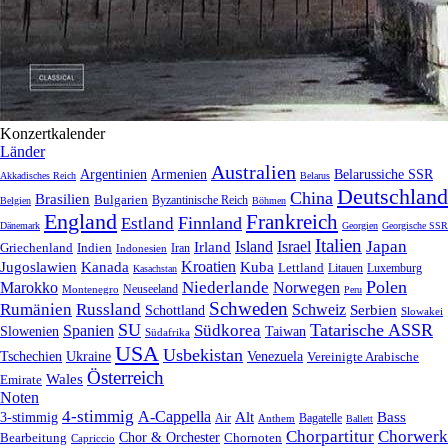
Konzertkalender
Länder
Australien
Armenien
Belarussiche SSR
Argentinien
Akkadisches Reich
Belarus
Deutschland
China
Brasilien
Bulgarien
Byzantinische Reich
Belgien
Böhmen
England
Frankreich
Finnland
Estland
Dänemark
Georgien
Georgische SSR
Italien
Japan
Irland
Island
Israel
Griechenland
Indien
Indonesien
Iran
Kroatien
Jugoslawien
Kanada
Kuba
Lettland
Litauen
Luxemburg
Kasachstan
Polen
Niederlande
Marokko
Norwegen
Neuseeland
Montenegro
Peru
Schweden
Rumänien
Russland
Schweiz
Serbien
Schottland
Slowakei
SU
Tatarische ASSR
Südkorea
Spanien
Taiwan
Slowenien
Südafrika
USA
Usbekistan
Tschechien
Venezuela
Ukraine
Vereinigte Arabische
Österreich
Wales
Emirate
Noten
4-stimmig
A-Cappella
3-stimmig
Alt
Bass
Air
Bagatelle
Anthem
Ballett
Chorpartitur
Chorwerk
Chor & Orchester
Chornoten
Bearbeitung
Capriccio