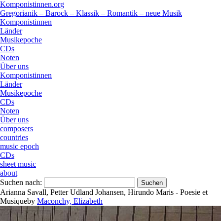
Komponistinnen.org
Gregorianik – Barock – Klassik – Romantik – neue Musik
Komponistinnen
Länder
Musikepoche
CDs
Noten
Über uns
Komponistinnen
Länder
Musikepoche
CDs
Noten
Über uns
composers
countries
music epoch
CDs
sheet music
about
Suchen nach:
Arianna Savall, Petter Udland Johansen, Hirundo Maris - Poesie et
Musique
by
Maconchy, Elizabeth