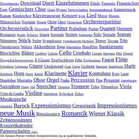
Einzelstimmen
Download
Duett
Frauenchor
Fantasie
Etüde
Divertimento
Gemischter Chor
Fuge
Hymne
Improvisation
Kammermusik
Gloria
Instrumentalmusik
Lied
Klavierauszug
Konzert
Kantate
Kinderchor
Messe
Motette
Kyrie
Orchesterpartitur
Oper
Männerchor
Oktett
Nocturne
Nonett
Oratorium
Partitur
Orchesterstück
Quartett
Quintett
Präludium
Psalm
Ouvertüre
Sonate
Sopran
Solo
Romanze
Sextett
Septett
Serenade
Scherzo
Rondo
Sinfonietta
Stück
Trio
Stimmen
Suite
Tenor
Symphonie
Toccata
Symphonische Dichtung
Akkordeon
Bassklarinette
Variationen
Bassflöte
Walzer
Bajan
Bassetthorn
Cello
Bläser
Blockflöte
Cembalo
Celesta
Dizi
Carillon
Crotales
Daegeum
Djembé
Flöte
Fagott
E-Gitarre
Englischhorn
Doppeltrichtertrompete
Erhu
Euphonium
Gitarre
Harfe
Guzheng
Glockenspiel
Flügelhorn
Gayageum
Guan
Guqin
Haegeum
Handglocke
Klavier
Klarinette
Horn
Kontrabass
Laute
Koto
Holzblock
Huqin
Kannel
Orgel
Oboe
Percussion
Posaune
Marimba
Pauke
Pipa
Mandoline
Saenghwang
Streicher
Viola
Saxophon
Trompete
Tuba
Vibraphon
Sheng
Shō
Theremin
Violine
Viola da Gamba
Zither
Waterphone
Xylophon
Musikepoche
Expressionismus
Impressionismus
Barock
Gregorianik
Akkadzeit
neue Musik
Romantik
Wiener Klassik
Renaissance
Zeitgenossinnen
Konzertkalender
Partnerschaften
(Info)
Als Amazon-Partner verdient Komponistinnen.org an qualifizierten Verkäufen.