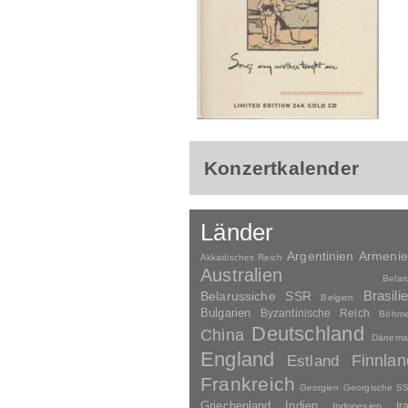
Konzertkalender
Länder
Argentinien
Armeni
Akkadisches Reich
Australien
Belar
Brasili
Belarussiche SSR
Belgien
Bulgarien
Byzantinische Reich
Böhm
Deutschland
China
Dänema
England
Finnlan
Estland
Frankreich
Georgien
Georgische S
Griechenland
Indien
Indonesien
Ir