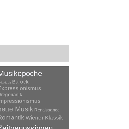
Musikepoche
Barock
kkadzeit
Expressionismus
regorianik
Impressionismus
neue Musik
Renaissance
Romantik
Wiener Klassik
Zeitgenossinnen