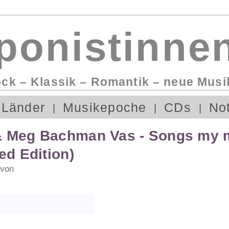
onistinnen
ock – Klassik – Romantik – neue Musi
Länder
Musikepoche
CDs
No
& Meg Bachman Vas - Songs my 
ed Edition)
 von