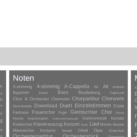
Noten
en
4-stimmig
A-Cappella
3-stimmig
Alt
Air
Anthem
A
Bass
Bagatelle
Bearbeitung
Capriccio
Ballett
us
Chorpartitur
Chorwerk
Chor & Orchester
en
Chornoten
G
Duett
Einzelstimmen
Download
en
Etüde
Divertimento
Gemischter Chor
Frauenchor
Fantasie
Fuge
Gloria
rk
Kammermusik
Kantate
Hymne
Improvisation
Instrumentalmusik
d
Lied
Klavierauszug
Konzert
Kinderchor
Messe
Motette
Kyrie
Oper
SR
Männerchor
Nocturne
Oktett
Nonett
Oratorium
Orchesterpartitur
Orchesterstück
an
Ouvertüre