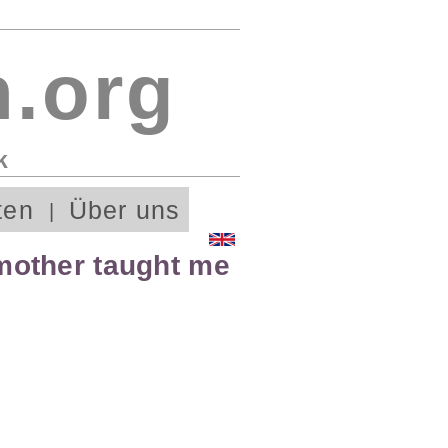
.org
k
ten
Über uns
mother taught me