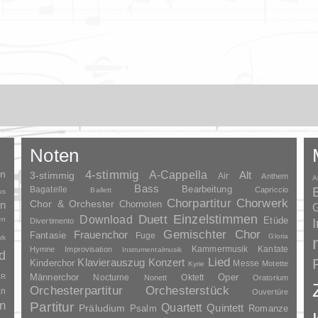
Noten
en
4-stimmig
A-Cappella
3-stimmig
Alt
Air
Anthem
A
Bass
Bagatelle
Bearbeitung
Capriccio
Ballett
us
Chorpartitur
Chorwerk
Chor & Orchester
en
Chornoten
G
Duett
Einzelstimmen
Download
en
Etüde
Divertimento
Gemischter Chor
Frauenchor
Fantasie
Fuge
Gloria
rk
Kammermusik
Kantate
Hymne
Improvisation
Instrumentalmusik
d
Lied
Klavierauszug
Konzert
Kinderchor
Messe
Motette
Kyrie
Oper
SR
Männerchor
Nocturne
Oktett
Nonett
Oratorium
Orchesterpartitur
Orchesterstück
an
Ouvertüre
n
Partitur
Quartett
Quintett
Präludium
Psalm
Romanze