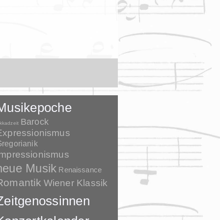
Musikepoche
Barock
kkadzeit
Expressionismus
regorianik
Impressionismus
neue Musik
Renaissance
Romantik
Wiener Klassik
Zeitgenossinnen