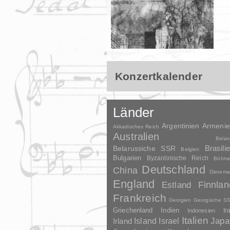
Konzertkalender
Länder
Argentinien
Armeni
Akkadisches Reich
Australien
Belar
Brasili
Belarussiche SSR
Belgien
Bulgarien
Byzantinische Reich
Böhm
Deutschland
China
Dänema
England
Finnlan
Estland
Frankreich
Georgien
Georgische S
Griechenland
Indien
Indonesien
Ir
Italien
Japa
Irland
Island
Israel