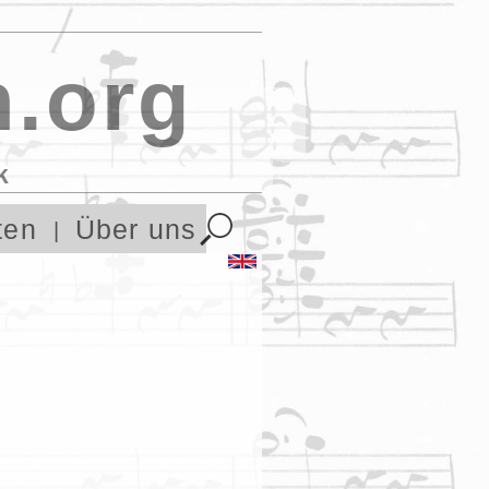
.org
k
ten
Über uns