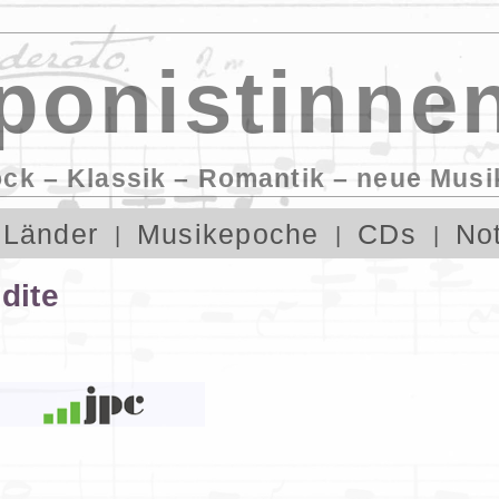
onistinnen
ock – Klassik – Romantik – neue Musi
Länder
Musikepoche
CDs
No
dite