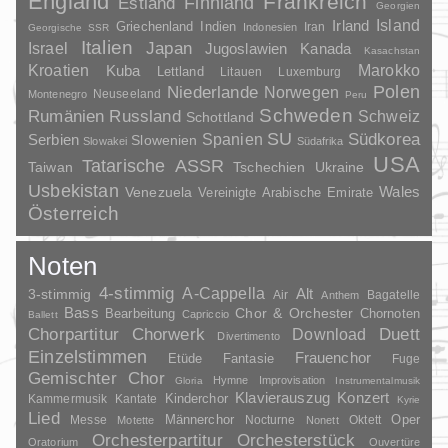
England
Frankreich
Finnland
Estland
Georgien
Irland
Island
Griechenland
Indien
Indonesien
Iran
Georgische SSR
Italien
Japan
Israel
Jugoslawien
Kanada
Kasachstan
Kroatien
Marokko
Kuba
Lettland
Litauen
Luxemburg
Polen
Niederlande
Norwegen
Neuseeland
Montenegro
Peru
Schweden
Rumänien
Russland
Schweiz
Schottland
SU
Spanien
Südkorea
Serbien
Slowenien
Slowakei
Südafrika
USA
Tatarische ASSR
Taiwan
Tschechien
Ukraine
Usbekistan
Wales
Venezuela
Vereinigte Arabische Emirate
Österreich
Noten
4-stimmig
A-Cappella
3-stimmig
Alt
Air
Bagatelle
Anthem
Bass
Chor & Orchester
Chornoten
Bearbeitung
Capriccio
Ballett
Duett
Chorpartitur
Chorwerk
Download
Divertimento
Einzelstimmen
Frauenchor
Fantasie
Etüde
Fuge
Gemischter Chor
Hymne
Improvisation
Gloria
Instrumentalmusik
Klavierauszug
Konzert
Kinderchor
Kammermusik
Kantate
Kyrie
Lied
Oper
Messe
Männerchor
Nocturne
Oktett
Motette
Nonett
Orchesterpartitur
Orchesterstück
Oratorium
Ouvertüre