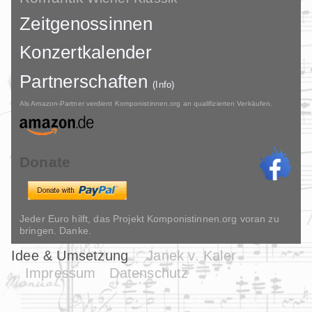
Zeitgenossinnen
Konzertkalender
Partnerschaften
(Info)
Als Amazon-Partner verdient Komponistinnen.org an qualifizierten Verkäufen.
Donate
Jeder Euro hilft, das Projekt Komponistinnen.org voran zu
bringen. Danke.
Idee & Umsetzung
Janek v. Kaler
Impressum
Datenschutz