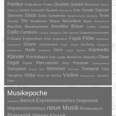
Partitur
Quartett
Quintett
Präludium
Psalm
Romanze
Rondo
Sopran
Sonate
Solo
Sextett
Septett
Serenade
Scherzo
Sinfonietta
Stück
Stimmen
Suite
Tenor
Symphonie
Symphonische Dichtung
Trio
Akkordeon
Variationen
Toccata
Walzer
Bajan
Bassetthorn
Bläser
Blockflöte
Bassklarinette
Bassflöte
Carillon
Celesta
Cello
Cembalo
Dizi
Doppeltrichtertrompete
Crotales
Daegeum
Djembé
Flöte
Fagott
E-Gitarre
Englischhorn
Erhu
Euphonium
Flügelhorn
Gitarre
Glockenspiel
Guzheng
Gayageum
Guan
Guqin
Haegeum
Klarinette
Harfe
Horn
Handglocke
Holzblock
Huqin
Kannel
Klavier
Kontrabass
Oboe
Marimba
Laute
Mandoline
Koto
Orgel
Percussion
Posaune
Pauke
Pipa
Saenghwang
Streicher
Saxophon
Trompete
Tuba
Sheng
Shō
Theremin
Violine
Viola
Vibraphon
Viola da Gamba
Xylophon
Waterphone
Zither
Musikepoche
Barock
Expressionismus
Gregorianik
Akkadzeit
neue Musik
Impressionismus
Renaissance
Romantik
Wiener Klassik