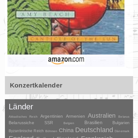
Konzertkalender
Länder
Australien
Argentinien
Armenien
Akkadisches Reich
Belarus
Brasilien
Belarussiche SSR
Bulgarien
Belgien
Deutschland
China
Byzantinische Reich
Böhmen
Dänemark