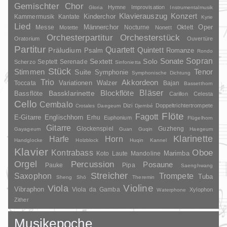
Gemischter Chor
Hymne
Improvisation
Gloria
Instrumentalmusik
Klavierauszug
Konzert
Kinderchor
Kammermusik
Kantate
Kyrie
Lied
Oper
Messe
Männerchor
Nocturne
Oktett
Motette
Nonett
Orchesterpartitur
Orchesterstück
Oratorium
Ouvertüre
Partitur
Quartett
Quintett
Präludium
Psalm
Romanze
Rondo
Sopran
Sonate
Solo
Sextett
Septett
Serenade
Scherzo
Sinfonietta
Stück
Stimmen
Suite
Tenor
Symphonie
Symphonische Dichtung
Trio
Akkordeon
Variationen
Toccata
Walzer
Bajan
Bassetthorn
Bläser
Blockflöte
Bassklarinette
Bassflöte
Carillon
Celesta
Cello
Cembalo
Dizi
Doppeltrichtertrompete
Crotales
Daegeum
Djembé
Flöte
Fagott
E-Gitarre
Englischhorn
Erhu
Euphonium
Flügelhorn
Gitarre
Glockenspiel
Guzheng
Gayageum
Guan
Guqin
Haegeum
Klarinette
Harfe
Horn
Handglocke
Holzblock
Huqin
Kannel
Klavier
Kontrabass
Oboe
Marimba
Laute
Mandoline
Koto
Orgel
Percussion
Posaune
Pauke
Pipa
Saenghwang
Streicher
Saxophon
Trompete
Tuba
Sheng
Shō
Theremin
Violine
Viola
Vibraphon
Viola da Gamba
Xylophon
Waterphone
Zither
Musikepoche