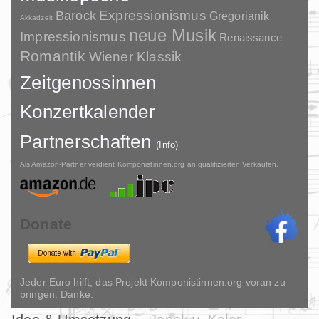
Barock
Expressionismus
Gregorianik
Akkadzeit
neue Musik
Impressionismus
Renaissance
Romantik
Wiener Klassik
Zeitgenossinnen
Konzertkalender
Partnerschaften
(Info)
Als Amazon-Partner verdient Komponistinnen.org an qualifizierten Verkäufen.
Donate
Jeder Euro hilft, das Projekt Komponistinnen.org voran zu
bringen. Danke.