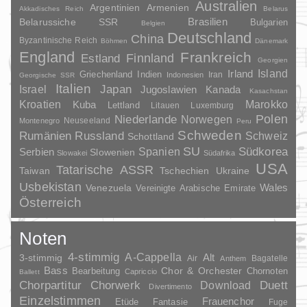
Australien
Argentinien
Armenien
Akkadisches Reich
Belarus
Brasilien
Belarussiche SSR
Bulgarien
Belgien
Deutschland
China
Byzantinische Reich
Böhmen
Dänemark
England
Frankreich
Finnland
Estland
Georgien
Irland
Island
Griechenland
Indien
Indonesien
Iran
Georgische SSR
Italien
Japan
Israel
Jugoslawien
Kanada
Kasachstan
Kroatien
Marokko
Kuba
Lettland
Litauen
Luxemburg
Polen
Niederlande
Norwegen
Neuseeland
Montenegro
Peru
Schweden
Rumänien
Russland
Schweiz
Schottland
SU
Spanien
Südkorea
Serbien
Slowenien
Slowakei
Südafrika
USA
Tatarische ASSR
Taiwan
Tschechien
Ukraine
Usbekistan
Wales
Venezuela
Vereinigte Arabische Emirate
Österreich
Noten
4-stimmig
A-Cappella
3-stimmig
Alt
Air
Bagatelle
Anthem
Bass
Chor & Orchester
Chornoten
Bearbeitung
Capriccio
Ballett
Duett
Chorpartitur
Chorwerk
Download
Divertimento
Einzelstimmen
Frauenchor
Fantasie
Etüde
Fuge