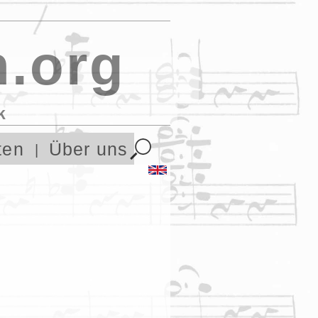
.org
k
ten
Über uns