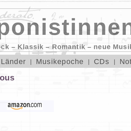
onistinnen
ock – Klassik – Romantik – neue Musi
Länder
Musikepoche
CDs
No
ious