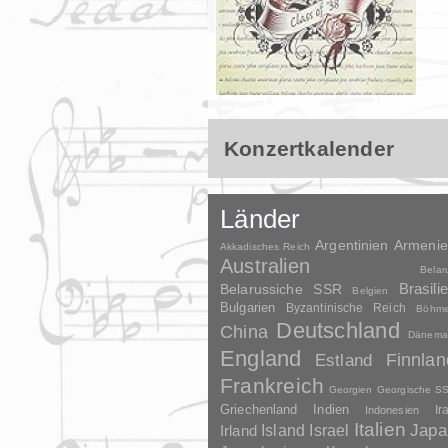
Konzertkalender
Länder
Argentinien
Armeni
Akkadisches Reich
Australien
Belar
Brasili
Belarussiche SSR
Belgien
Bulgarien
Byzantinische Reich
Böhm
Deutschland
China
Dänema
England
Finnlan
Estland
Frankreich
Georgien
Georgische S
Griechenland
Indien
Indonesien
Ir
Italien
Japa
Irland
Island
Israel