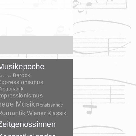
Musikepoche
Barock
kkadzeit
Expressionismus
regorianik
Impressionismus
neue Musik
Renaissance
Romantik
Wiener Klassik
Zeitgenossinnen