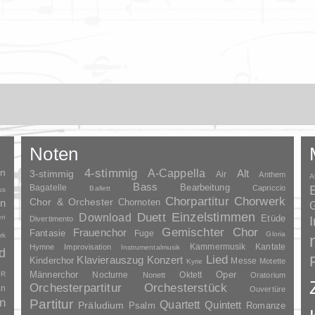
Noten
en
4-stimmig
A-Cappella
3-stimmig
Alt
Air
Anthem
A
Bass
Bagatelle
Bearbeitung
Capriccio
Ballett
us
Chorpartitur
Chorwerk
Chor & Orchester
en
Chornoten
G
Duett
Einzelstimmen
Download
en
Etüde
Divertimento
Gemischter Chor
Frauenchor
Fantasie
Fuge
Gloria
rk
Kammermusik
Kantate
Hymne
Improvisation
Instrumentalmusik
d
Lied
Klavierauszug
Konzert
Kinderchor
Messe
Motette
Kyrie
Oper
SR
Männerchor
Nocturne
Oktett
Nonett
Oratorium
Orchesterpartitur
Orchesterstück
an
Ouvertüre
n
Partitur
Quartett
Quintett
Präludium
Psalm
Romanze