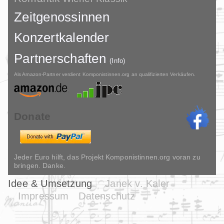
Zeitgenossinnen
Konzertkalender
Partnerschaften
(Info)
Als Amazon-Partner verdient Komponistinnen.org an qualifizierten Verkäufen.
Donate
Jeder Euro hilft, das Projekt Komponistinnen.org voran zu
bringen. Danke.
Idee & Umsetzung
Janek v. Kaler
Impressum
Datenschutz