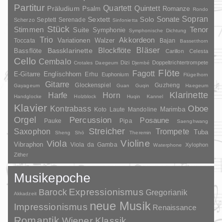
Partitur
Quartett
Quintett
Präludium
Psalm
Romanze
Rondo
Sopran
Sonate
Solo
Sextett
Septett
Serenade
Scherzo
Sinfonietta
Stück
Stimmen
Suite
Tenor
Symphonie
Symphonische Dichtung
Trio
Akkordeon
Variationen
Toccata
Walzer
Bajan
Bassetthorn
Bläser
Blockflöte
Bassklarinette
Bassflöte
Carillon
Celesta
Cello
Cembalo
Dizi
Doppeltrichtertrompete
Crotales
Daegeum
Djembé
Flöte
Fagott
E-Gitarre
Englischhorn
Erhu
Euphonium
Flügelhorn
Gitarre
Glockenspiel
Guzheng
Gayageum
Guan
Guqin
Haegeum
Klarinette
Harfe
Horn
Handglocke
Holzblock
Huqin
Kannel
Klavier
Kontrabass
Oboe
Marimba
Laute
Mandoline
Koto
Orgel
Percussion
Posaune
Pauke
Pipa
Saenghwang
Streicher
Saxophon
Trompete
Tuba
Sheng
Shō
Theremin
Violine
Viola
Vibraphon
Viola da Gamba
Xylophon
Waterphone
Zither
Musikepoche
Barock
Expressionismus
Gregorianik
Akkadzeit
neue Musik
Impressionismus
Renaissance
Romantik
Wiener Klassik