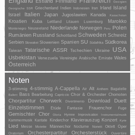
England
Frankreich
Finnland
Estland
Georgien
Irland
Island
Griechenland
Indien
Indonesien
Iran
Georgische SSR
Italien
Japan
Israel
Jugoslawien
Kanada
Kasachstan
Kroatien
Marokko
Kuba
Lettland
Litauen
Luxemburg
Polen
Niederlande
Norwegen
Neuseeland
Montenegro
Peru
Schweden
Rumänien
Russland
Schweiz
Schottland
SU
Spanien
Südkorea
Serbien
Slowenien
Slowakei
Südafrika
USA
Tatarische ASSR
Taiwan
Tschechien
Ukraine
Usbekistan
Wales
Venezuela
Vereinigte Arabische Emirate
Österreich
Noten
4-stimmig
A-Cappella
3-stimmig
Alt
Air
Bagatelle
Anthem
Bass
Chor & Orchester
Chornoten
Bearbeitung
Capriccio
Ballett
Duett
Chorpartitur
Chorwerk
Download
Divertimento
Einzelstimmen
Frauenchor
Fantasie
Etüde
Fuge
Gemischter Chor
Hymne
Improvisation
Gloria
Instrumentalmusik
Klavierauszug
Konzert
Kinderchor
Kammermusik
Kantate
Kyrie
Lied
Oper
Messe
Männerchor
Nocturne
Oktett
Motette
Nonett
Orchesterpartitur
Orchesterstück
Oratorium
Ouvertüre