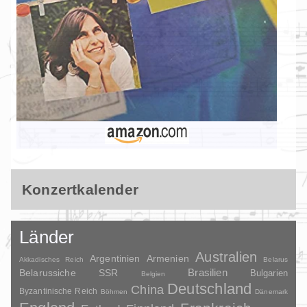
Konzertkalender
Länder
Australien
Argentinien
Armenien
Akkadisches Reich
Belarus
Brasilien
Belarussiche SSR
Bulgarien
Belgien
Deutschland
China
Byzantinische Reich
Böhmen
Dänemark