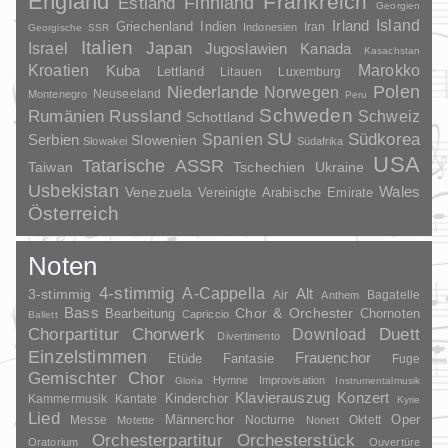
England
Frankreich
Finnland
Estland
Georgien
Irland
Island
Griechenland
Indien
Indonesien
Iran
Georgische SSR
Italien
Japan
Israel
Jugoslawien
Kanada
Kasachstan
Kroatien
Marokko
Kuba
Lettland
Litauen
Luxemburg
Polen
Niederlande
Norwegen
Neuseeland
Montenegro
Peru
Schweden
Rumänien
Russland
Schweiz
Schottland
SU
Spanien
Südkorea
Serbien
Slowenien
Slowakei
Südafrika
USA
Tatarische ASSR
Taiwan
Tschechien
Ukraine
Usbekistan
Wales
Venezuela
Vereinigte Arabische Emirate
Österreich
Noten
4-stimmig
A-Cappella
3-stimmig
Alt
Air
Bagatelle
Anthem
Bass
Chor & Orchester
Chornoten
Bearbeitung
Capriccio
Ballett
Duett
Chorpartitur
Chorwerk
Download
Divertimento
Einzelstimmen
Frauenchor
Fantasie
Etüde
Fuge
Gemischter Chor
Hymne
Improvisation
Gloria
Instrumentalmusik
Klavierauszug
Konzert
Kinderchor
Kammermusik
Kantate
Kyrie
Lied
Oper
Messe
Männerchor
Nocturne
Oktett
Motette
Nonett
Orchesterpartitur
Orchesterstück
Oratorium
Ouvertüre