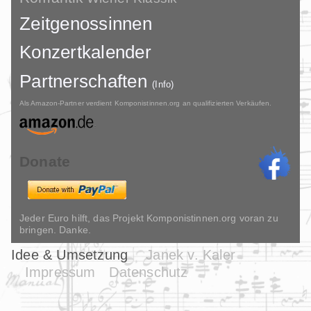
Zeitgenossinnen
Konzertkalender
Partnerschaften
(Info)
Als Amazon-Partner verdient Komponistinnen.org an qualifizierten Verkäufen.
Donate
Jeder Euro hilft, das Projekt Komponistinnen.org voran zu
bringen. Danke.
Idee & Umsetzung
Janek v. Kaler
Impressum
Datenschutz