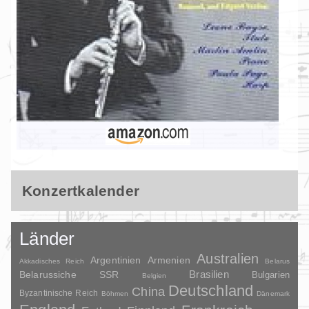
Konzertkalender
Länder
Australien
Argentinien
Armenien
Akkadisches Reich
Belarus
Brasilien
Belarussiche SSR
Bulgarien
Belgien
Deutschland
China
Byzantinische Reich
Böhmen
Dänemark