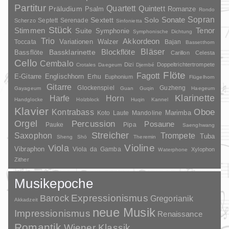
Partitur
Quartett
Quintett
Präludium
Psalm
Romanze
Rondo
Sopran
Sonate
Solo
Sextett
Septett
Serenade
Scherzo
Sinfonietta
Stück
Stimmen
Suite
Tenor
Symphonie
Symphonische Dichtung
Trio
Akkordeon
Variationen
Toccata
Walzer
Bajan
Bassetthorn
Bläser
Blockflöte
Bassklarinette
Bassflöte
Carillon
Celesta
Cello
Cembalo
Dizi
Doppeltrichtertrompete
Crotales
Daegeum
Djembé
Flöte
Fagott
E-Gitarre
Englischhorn
Erhu
Euphonium
Flügelhorn
Gitarre
Glockenspiel
Guzheng
Gayageum
Guan
Guqin
Haegeum
Klarinette
Harfe
Horn
Handglocke
Holzblock
Huqin
Kannel
Klavier
Kontrabass
Oboe
Marimba
Laute
Mandoline
Koto
Orgel
Percussion
Posaune
Pauke
Pipa
Saenghwang
Streicher
Saxophon
Trompete
Tuba
Sheng
Shō
Theremin
Violine
Viola
Vibraphon
Viola da Gamba
Xylophon
Waterphone
Zither
Musikepoche
Barock
Expressionismus
Gregorianik
Akkadzeit
neue Musik
Impressionismus
Renaissance
Romantik
Wiener Klassik