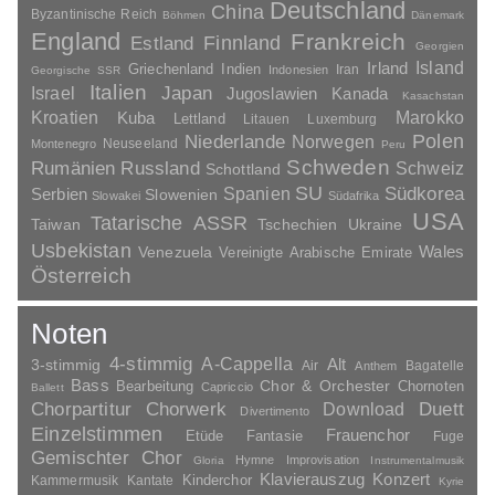
Deutschland
China
Byzantinische Reich
Böhmen
Dänemark
England
Frankreich
Finnland
Estland
Georgien
Irland
Island
Griechenland
Indien
Indonesien
Iran
Georgische SSR
Italien
Japan
Israel
Jugoslawien
Kanada
Kasachstan
Kroatien
Marokko
Kuba
Lettland
Litauen
Luxemburg
Polen
Niederlande
Norwegen
Neuseeland
Montenegro
Peru
Schweden
Rumänien
Russland
Schweiz
Schottland
SU
Spanien
Südkorea
Serbien
Slowenien
Slowakei
Südafrika
USA
Tatarische ASSR
Taiwan
Tschechien
Ukraine
Usbekistan
Wales
Venezuela
Vereinigte Arabische Emirate
Österreich
Noten
4-stimmig
A-Cappella
3-stimmig
Alt
Air
Bagatelle
Anthem
Bass
Chor & Orchester
Chornoten
Bearbeitung
Capriccio
Ballett
Duett
Chorpartitur
Chorwerk
Download
Divertimento
Einzelstimmen
Frauenchor
Fantasie
Etüde
Fuge
Gemischter Chor
Hymne
Improvisation
Gloria
Instrumentalmusik
Klavierauszug
Konzert
Kinderchor
Kammermusik
Kantate
Kyrie