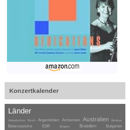
Konzertkalender
Länder
Australien
Argentinien
Armenien
Akkadisches Reich
Belarus
Brasilien
Belarussiche SSR
Bulgarien
Belgien