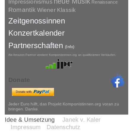
neue Musik
Impressionismus
Renaissance
Romantik
Wiener Klassik
Zeitgenossinnen
Konzertkalender
Partnerschaften
(Info)
Als Amazon-Partner verdient Komponistinnen.org an qualifizierten Verkäufen.
Donate
Jeder Euro hilft, das Projekt Komponistinnen.org voran zu
bringen. Danke.
Idee & Umsetzung
Janek v. Kaler
Impressum
Datenschutz