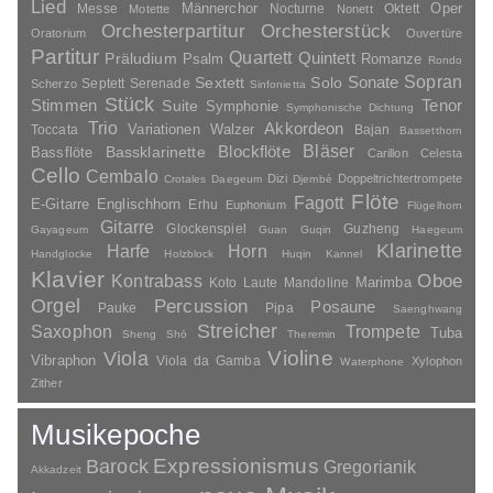
Lied
Oper
Messe
Männerchor
Nocturne
Oktett
Motette
Nonett
Orchesterpartitur
Orchesterstück
Oratorium
Ouvertüre
Partitur
Quartett
Quintett
Präludium
Psalm
Romanze
Rondo
Sopran
Sonate
Solo
Sextett
Septett
Serenade
Scherzo
Sinfonietta
Stück
Stimmen
Suite
Tenor
Symphonie
Symphonische Dichtung
Trio
Akkordeon
Variationen
Toccata
Walzer
Bajan
Bassetthorn
Bläser
Blockflöte
Bassklarinette
Bassflöte
Carillon
Celesta
Cello
Cembalo
Dizi
Doppeltrichtertrompete
Crotales
Daegeum
Djembé
Flöte
Fagott
E-Gitarre
Englischhorn
Erhu
Euphonium
Flügelhorn
Gitarre
Glockenspiel
Guzheng
Gayageum
Guan
Guqin
Haegeum
Klarinette
Harfe
Horn
Handglocke
Holzblock
Huqin
Kannel
Klavier
Kontrabass
Oboe
Marimba
Laute
Mandoline
Koto
Orgel
Percussion
Posaune
Pauke
Pipa
Saenghwang
Streicher
Saxophon
Trompete
Tuba
Sheng
Shō
Theremin
Violine
Viola
Vibraphon
Viola da Gamba
Xylophon
Waterphone
Zither
Musikepoche
Barock
Expressionismus
Gregorianik
Akkadzeit