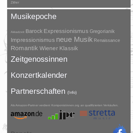
Zither
Musikepoche
Barock
Expressionismus
Gregorianik
Akkadzeit
neue Musik
Impressionismus
Renaissance
Romantik
Wiener Klassik
Zeitgenossinnen
Konzertkalender
Partnerschaften
(Info)
Als Amazon-Partner verdient Komponistinnen.org an qualifizierten Verkäufen.