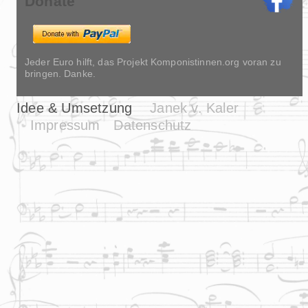
Donate
Jeder Euro hilft, das Projekt Komponistinnen.org voran zu
bringen. Danke.
Idee & Umsetzung
Janek v. Kaler
Impressum
Datenschutz