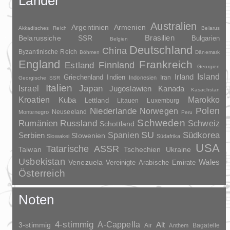
Länder
Australien
Argentinien
Armenien
Akkadisches Reich
Belarus
Brasilien
Belarussiche SSR
Bulgarien
Belgien
Deutschland
China
Byzantinische Reich
Böhmen
Dänemark
England
Frankreich
Finnland
Estland
Georgien
Irland
Island
Griechenland
Indien
Indonesien
Iran
Georgische SSR
Italien
Japan
Israel
Jugoslawien
Kanada
Kasachstan
Kroatien
Marokko
Kuba
Lettland
Litauen
Luxemburg
Polen
Niederlande
Norwegen
Neuseeland
Montenegro
Peru
Schweden
Rumänien
Russland
Schweiz
Schottland
SU
Spanien
Südkorea
Serbien
Slowenien
Slowakei
Südafrika
USA
Tatarische ASSR
Taiwan
Tschechien
Ukraine
Usbekistan
Wales
Venezuela
Vereinigte Arabische Emirate
Österreich
Noten
4-stimmig
A-Cappella
3-stimmig
Alt
Air
Bagatelle
Anthem