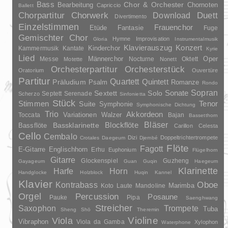
Bass
Chor & Orchester
Chornoten
Bearbeitung
Capriccio
Ballett
Duett
Chorpartitur
Chorwerk
Download
Divertimento
Einzelstimmen
Frauenchor
Fantasie
Etüde
Fuge
Gemischter Chor
Hymne
Improvisation
Gloria
Instrumentalmusik
Klavierauszug
Konzert
Kinderchor
Kammermusik
Kantate
Kyrie
Lied
Oper
Messe
Männerchor
Nocturne
Oktett
Motette
Nonett
Orchesterpartitur
Orchesterstück
Oratorium
Ouvertüre
Partitur
Quartett
Quintett
Präludium
Psalm
Romanze
Rondo
Sopran
Sonate
Solo
Sextett
Septett
Serenade
Scherzo
Sinfonietta
Stück
Stimmen
Suite
Tenor
Symphonie
Symphonische Dichtung
Trio
Akkordeon
Variationen
Toccata
Walzer
Bajan
Bassetthorn
Bläser
Blockflöte
Bassklarinette
Bassflöte
Carillon
Celesta
Cello
Cembalo
Dizi
Doppeltrichtertrompete
Crotales
Daegeum
Djembé
Flöte
Fagott
E-Gitarre
Englischhorn
Erhu
Euphonium
Flügelhorn
Gitarre
Glockenspiel
Guzheng
Gayageum
Guan
Guqin
Haegeum
Klarinette
Harfe
Horn
Handglocke
Holzblock
Huqin
Kannel
Klavier
Kontrabass
Oboe
Marimba
Laute
Mandoline
Koto
Orgel
Percussion
Posaune
Pauke
Pipa
Saenghwang
Streicher
Saxophon
Trompete
Tuba
Sheng
Shō
Theremin
Violine
Viola
Vibraphon
Viola da Gamba
Xylophon
Waterphone