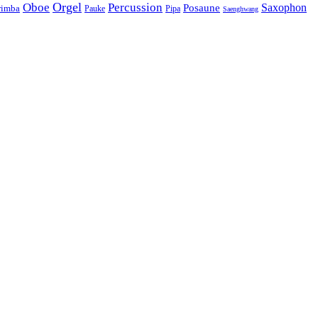
Orgel
Oboe
Percussion
Saxophon
Posaune
imba
Pauke
Pipa
Saenghwang