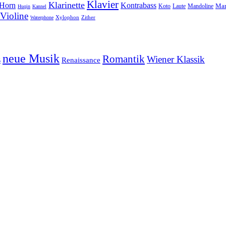
Klavier
Klarinette
Horn
Kontrabass
Mar
Laute
Koto
Mandoline
Huqin
Kannel
Violine
Zither
Waterphone
Xylophon
neue Musik
Romantik
s
Wiener Klassik
Renaissance