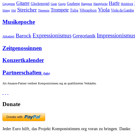
Gitarre
Harfe
Guzheng
Glockenspiel
Gayageum
Guan
Guqin
Haegeum
Handglocke
Holzblock
Streicher
Viola
Trompete
Tuba
Vibraphon
Viola da Gamba
Sheng
Shō
Theremin
Musikepoche
Expressionismus
Impressionismu
Barock
Gregorianik
Akkadzeit
Zeitgenossinnen
Konzertkalender
Partnerschaften
(Info)
Als Amazon-Partner verdient Komponistinnen.org an qualifizierten Verkäufen.
Donate
Jeder Euro hilft, das Projekt Komponistinnen.org voran zu bringen. Danke.