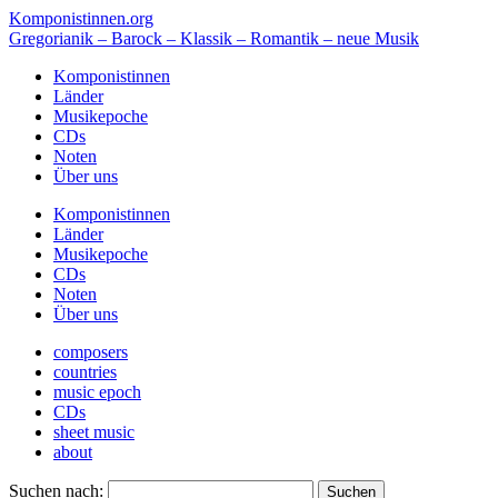
Komponistinnen.org
Gregorianik – Barock – Klassik – Romantik – neue Musik
Komponistinnen
Länder
Musikepoche
CDs
Noten
Über uns
Komponistinnen
Länder
Musikepoche
CDs
Noten
Über uns
composers
countries
music epoch
CDs
sheet music
about
Suchen nach: