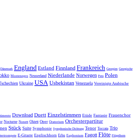
England
Frankreich
Finnland
Estland
Dänemark
Georgien
Georgische
Polen
Niederlande
okko
Norwegen
Neuseeland
Montenegro
Peru
USA
Usbekistan
Tschechien
Venezuela
Ukraine
Vereinigte Arabische
Einzelstimmen
Download
Duett
Frauenchor
Fantasie
Etüde
timento
Orchesterpartitur
Oper
or
Oktett
Nocturne
Nonett
Oratorium
Stück
Trio
men
Suite
Tenor
Symphonie
Toccata
Symphonische Dichtung
Flöte
Fagott
E-Gitarre
Englischhorn
tertrompete
Erhu
Euphonium
Flügelhorn