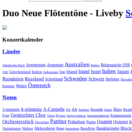
Duo Neue Flötentöne - Live
by
S
Konzertkalender
Länder
Australien
Armenien
Belarussiche SSR
Argentinien
Akkadisches Reich
Belarus
Italien
Japan
Irland
Island
Israel
Griechenland
Indien
Indonesien
Iran
SSR
Schweden
Rumänien
Russland
Schweiz
Serbien
Schottland
Slowake
Österreich
Wales
Emirate
Noten
4-stimmig
A-Cappella
3-stimmig
Alt
Bass
Air
Bagatelle
Bear
Anthem
Ballett
Gemischter Chor
Fuge
Hymne
Improvisation
Kammermusik
Gloria
Instrumentalmusik
Partitur
Orchesterstück
Quartett
Quintett
Präludium
Psalm
R
Ouvertüre
Akkordeon
Blockf
Bassklarinette
Variationen
Bassflöte
Walzer
Bajan
Bassetthorn