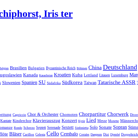
chiphorst, Iris ter
Deutschland
China
Brasilien
Bulgarien
Byzantinische Reich
Belgien
Böhmen
Kroatien
Mar
Jugoslawien
Kanada
Kuba
Lettland
Litauen
Luxemburg
Kasachstan
SU
Tatarische ASSR
Südkorea
Spanien
Taiwan
Slowenien
i
Südafrika
Chorpartitur
Chorwerk
Chor & Orchester
Chornoten
beitung
Capriccio
Diver
Lied
Klavierauszug
Konzert
Kantate
Kinderchor
Messe
Männerch
Motette
Kyrie
Sonate
Sopran
Solo
Stim
omanze
Sextett
Septett
Serenade
Scherzo
Rondo
Sinfonietta
Cello
Bläser
löte
Cembalo
Celesta
Dizi
Doppeltrich
Carillon
Crotales
Daegeum
Djembé