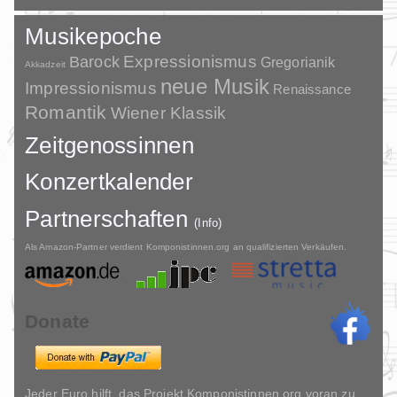
Musikepoche
Barock
Expressionismus
Gregorianik
Akkadzeit
neue Musik
Impressionismus
Renaissance
Romantik
Wiener Klassik
Zeitgenossinnen
Konzertkalender
Partnerschaften
(Info)
Als Amazon-Partner verdient Komponistinnen.org an qualifizierten Verkäufen.
Donate
Jeder Euro hilft, das Projekt Komponistinnen.org voran zu