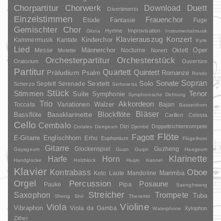
Duett
Chorpartitur
Chorwerk
Download
Divertimento
Einzelstimmen
Frauenchor
Fantasie
Etüde
Fuge
Gemischter Chor
Hymne
Improvisation
Gloria
Instrumentalmusik
Klavierauszug
Konzert
Kinderchor
Kammermusik
Kantate
Kyrie
Lied
Oper
Messe
Männerchor
Nocturne
Oktett
Motette
Nonett
Orchesterpartitur
Orchesterstück
Oratorium
Ouvertüre
Partitur
Quartett
Quintett
Präludium
Psalm
Romanze
Rondo
Sopran
Sonate
Solo
Sextett
Septett
Serenade
Scherzo
Sinfonietta
Stück
Stimmen
Suite
Tenor
Symphonie
Symphonische Dichtung
Trio
Akkordeon
Variationen
Toccata
Walzer
Bajan
Bassetthorn
Bläser
Blockflöte
Bassklarinette
Bassflöte
Carillon
Celesta
Cello
Cembalo
Dizi
Doppeltrichtertrompete
Crotales
Daegeum
Djembé
Flöte
Fagott
E-Gitarre
Englischhorn
Erhu
Euphonium
Flügelhorn
Gitarre
Glockenspiel
Guzheng
Gayageum
Guan
Guqin
Haegeum
Klarinette
Harfe
Horn
Handglocke
Holzblock
Huqin
Kannel
Klavier
Kontrabass
Oboe
Marimba
Laute
Mandoline
Koto
Orgel
Percussion
Posaune
Pauke
Pipa
Saenghwang
Streicher
Saxophon
Trompete
Tuba
Sheng
Shō
Theremin
Violine
Viola
Vibraphon
Viola da Gamba
Xylophon
Waterphone
Zither