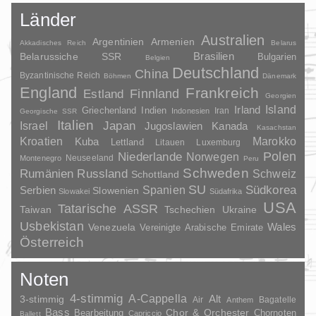
Länder
Australien
Argentinien
Armenien
Akkadisches Reich
Belarus
Brasilien
Belarussiche SSR
Bulgarien
Belgien
Deutschland
China
Byzantinische Reich
Böhmen
Dänemark
England
Frankreich
Finnland
Estland
Georgien
Irland
Island
Griechenland
Indien
Indonesien
Iran
Georgische SSR
Italien
Japan
Israel
Jugoslawien
Kanada
Kasachstan
Kroatien
Marokko
Kuba
Lettland
Litauen
Luxemburg
Polen
Niederlande
Norwegen
Neuseeland
Montenegro
Peru
Schweden
Rumänien
Russland
Schweiz
Schottland
SU
Spanien
Südkorea
Serbien
Slowenien
Slowakei
Südafrika
USA
Tatarische ASSR
Taiwan
Tschechien
Ukraine
Usbekistan
Wales
Venezuela
Vereinigte Arabische Emirate
Österreich
Noten
4-stimmig
A-Cappella
3-stimmig
Alt
Air
Bagatelle
Anthem
Bass
Chor & Orchester
Chornoten
Bearbeitung
Capriccio
Ballett