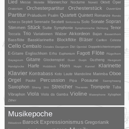
Lied
Oper
Messe
Männerchor
Nocturne
Oktett
Motette
Nonett
Orchesterpartitur
Orchesterstück
Oratorium
Ouvertüre
Partitur
Quartett
Quintett
Präludium
Psalm
Romanze
Rondo
Sopran
Sonate
Solo
Sextett
Septett
Serenade
Scherzo
Sinfonietta
Stück
Stimmen
Suite
Tenor
Symphonie
Symphonische Dichtung
Trio
Akkordeon
Variationen
Toccata
Walzer
Bajan
Bassetthorn
Bläser
Blockflöte
Bassklarinette
Bassflöte
Carillon
Celesta
Cello
Cembalo
Dizi
Doppeltrichtertrompete
Crotales
Daegeum
Djembé
Flöte
Fagott
E-Gitarre
Englischhorn
Erhu
Euphonium
Flügelhorn
Gitarre
Glockenspiel
Guzheng
Gayageum
Guan
Guqin
Haegeum
Klarinette
Harfe
Horn
Handglocke
Holzblock
Huqin
Kannel
Klavier
Kontrabass
Oboe
Marimba
Laute
Mandoline
Koto
Orgel
Percussion
Posaune
Pauke
Pipa
Saenghwang
Streicher
Saxophon
Trompete
Tuba
Sheng
Shō
Theremin
Violine
Viola
Vibraphon
Viola da Gamba
Xylophon
Waterphone
Zither
Musikepoche
Barock
Expressionismus
Gregorianik
Akkadzeit