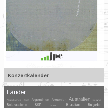
Konzertkalender
Länder
Australien
Argentinien
Armenien
Akkadisches Reich
Belarus
Brasilien
Belarussiche SSR
Bulgarien
Belgien