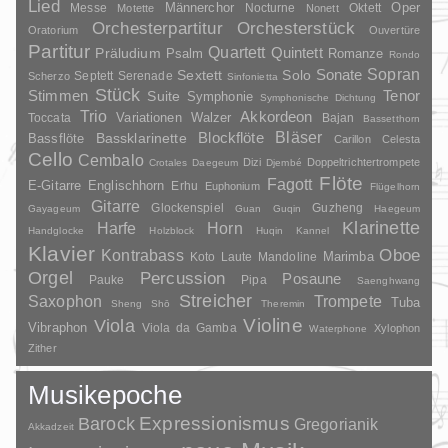
Lied
Oper
Messe
Männerchor
Nocturne
Oktett
Motette
Nonett
Orchesterpartitur
Orchesterstück
Oratorium
Ouvertüre
Partitur
Quartett
Quintett
Präludium
Psalm
Romanze
Rondo
Sopran
Sonate
Solo
Sextett
Septett
Serenade
Scherzo
Sinfonietta
Stück
Stimmen
Suite
Tenor
Symphonie
Symphonische Dichtung
Trio
Akkordeon
Variationen
Toccata
Walzer
Bajan
Bassetthorn
Bläser
Blockflöte
Bassklarinette
Bassflöte
Carillon
Celesta
Cello
Cembalo
Dizi
Doppeltrichtertrompete
Crotales
Daegeum
Djembé
Flöte
Fagott
E-Gitarre
Englischhorn
Erhu
Euphonium
Flügelhorn
Gitarre
Glockenspiel
Guzheng
Gayageum
Guan
Guqin
Haegeum
Klarinette
Harfe
Horn
Handglocke
Holzblock
Huqin
Kannel
Klavier
Kontrabass
Oboe
Marimba
Laute
Mandoline
Koto
Orgel
Percussion
Posaune
Pauke
Pipa
Saenghwang
Streicher
Saxophon
Trompete
Tuba
Sheng
Shō
Theremin
Violine
Viola
Vibraphon
Viola da Gamba
Xylophon
Waterphone
Zither
Musikepoche
Barock
Expressionismus
Gregorianik
Akkadzeit