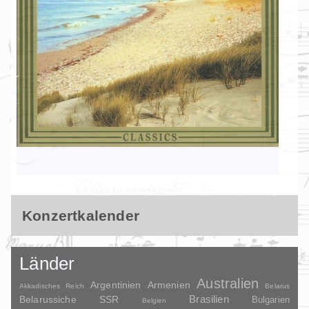
Konzertkalender
Länder
Australien
Argentinien
Armenien
Akkadisches Reich
Belarus
Brasilien
Belarussiche SSR
Bulgarien
Belgien