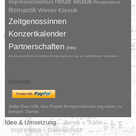
neue Musik
Impressionismus
Renaissance
Romantik
Wiener Klassik
Zeitgenossinnen
Konzertkalender
Partnerschaften
(Info)
Als Amazon-Partner verdient Komponistinnen.org an qualifizierten Verkäufen.
Donate
Jeder Euro hilft, das Projekt Komponistinnen.org voran zu
bringen. Danke.
Idee & Umsetzung
Janek v. Kaler
Impressum
Datenschutz