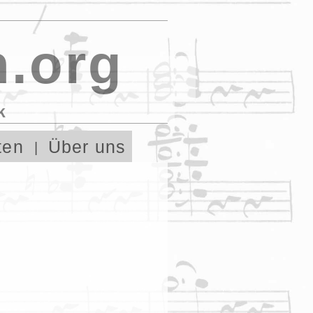
.org
k
ten
Über uns