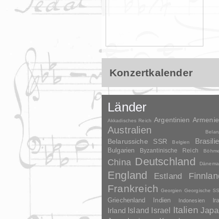
Konzertkalender
Länder
Argentinien
Armeni
Akkadisches Reich
Australien
Belar
Brasili
Belarussiche SSR
Belgien
Bulgarien
Byzantinische Reich
Böhm
Deutschland
China
Dänema
England
Finnlan
Estland
Frankreich
Georgien
Georgische S
Griechenland
Indien
Indonesien
Ir
Italien
Japa
Irland
Island
Israel