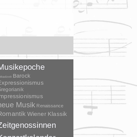
Musikepoche
Barock
kkadzeit
Expressionismus
regorianik
Impressionismus
neue Musik
Renaissance
Romantik
Wiener Klassik
Zeitgenossinnen