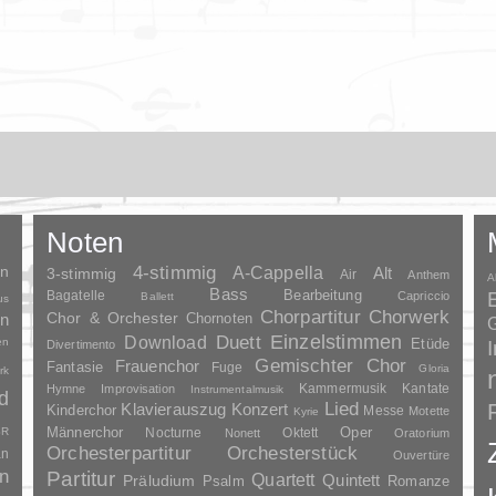
Noten
en
4-stimmig
A-Cappella
3-stimmig
Alt
Air
Anthem
A
Bass
Bagatelle
Bearbeitung
Capriccio
Ballett
us
Chorpartitur
Chorwerk
Chor & Orchester
en
Chornoten
G
Duett
Einzelstimmen
Download
en
Etüde
Divertimento
Gemischter Chor
Frauenchor
Fantasie
Fuge
Gloria
rk
Kammermusik
Kantate
Hymne
Improvisation
Instrumentalmusik
d
Lied
Klavierauszug
Konzert
Kinderchor
Messe
Motette
Kyrie
Oper
SR
Männerchor
Nocturne
Oktett
Nonett
Oratorium
Orchesterpartitur
Orchesterstück
an
Ouvertüre
n
Partitur
Quartett
Quintett
Präludium
Psalm
Romanze