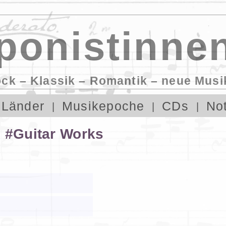
onistinnen
ock – Klassik – Romantik – neue Musi
Länder
Musikepoche
CDs
No
s #Guitar Works