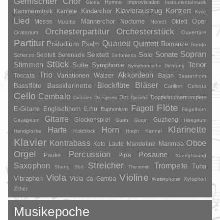
Gemischter Chor
Hymne
Improvisation
Gloria
Instrumentalmusik
Klavierauszug
Konzert
Kinderchor
Kammermusik
Kantate
Kyrie
Lied
Oper
Messe
Männerchor
Nocturne
Oktett
Motette
Nonett
Orchesterpartitur
Orchesterstück
Oratorium
Ouvertüre
Partitur
Quartett
Quintett
Präludium
Psalm
Romanze
Rondo
Sopran
Sonate
Solo
Sextett
Septett
Serenade
Scherzo
Sinfonietta
Stück
Stimmen
Suite
Tenor
Symphonie
Symphonische Dichtung
Trio
Akkordeon
Variationen
Toccata
Walzer
Bajan
Bassetthorn
Bläser
Blockflöte
Bassklarinette
Bassflöte
Carillon
Celesta
Cello
Cembalo
Dizi
Doppeltrichtertrompete
Crotales
Daegeum
Djembé
Flöte
Fagott
E-Gitarre
Englischhorn
Erhu
Euphonium
Flügelhorn
Gitarre
Glockenspiel
Guzheng
Gayageum
Guan
Guqin
Haegeum
Klarinette
Harfe
Horn
Handglocke
Holzblock
Huqin
Kannel
Klavier
Kontrabass
Oboe
Marimba
Laute
Mandoline
Koto
Orgel
Percussion
Posaune
Pauke
Pipa
Saenghwang
Streicher
Saxophon
Trompete
Tuba
Sheng
Shō
Theremin
Violine
Viola
Vibraphon
Viola da Gamba
Xylophon
Waterphone
Zither
Musikepoche