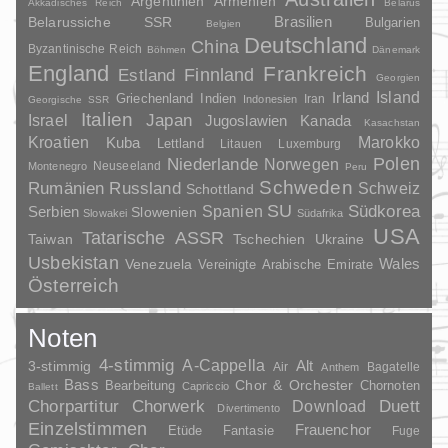
Argentinien
Armenien
Akkadisches Reich
Belarus
Brasilien
Belarussiche SSR
Bulgarien
Belgien
Deutschland
China
Byzantinische Reich
Böhmen
Dänemark
England
Frankreich
Finnland
Estland
Georgien
Irland
Island
Griechenland
Indien
Indonesien
Iran
Georgische SSR
Italien
Japan
Israel
Jugoslawien
Kanada
Kasachstan
Kroatien
Marokko
Kuba
Lettland
Litauen
Luxemburg
Polen
Niederlande
Norwegen
Neuseeland
Montenegro
Peru
Schweden
Rumänien
Russland
Schweiz
Schottland
SU
Spanien
Südkorea
Serbien
Slowenien
Slowakei
Südafrika
USA
Tatarische ASSR
Taiwan
Tschechien
Ukraine
Usbekistan
Wales
Venezuela
Vereinigte Arabische Emirate
Österreich
Noten
4-stimmig
A-Cappella
3-stimmig
Alt
Air
Bagatelle
Anthem
Bass
Chor & Orchester
Chornoten
Bearbeitung
Capriccio
Ballett
Duett
Chorpartitur
Chorwerk
Download
Divertimento
Einzelstimmen
Frauenchor
Fantasie
Etüde
Fuge