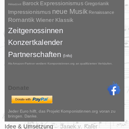
Barock
Expressionismus
Gregorianik
Akkadzeit
neue Musik
Impressionismus
Renaissance
Romantik
Wiener Klassik
Zeitgenossinnen
Konzertkalender
Partnerschaften
(Info)
Als Amazon-Partner verdient Komponistinnen.org an qualifizierten Verkäufen.
Donate
Jeder Euro hilft, das Projekt Komponistinnen.org voran zu
bringen. Danke.
Idee & Umsetzung
Janek v. Kaler