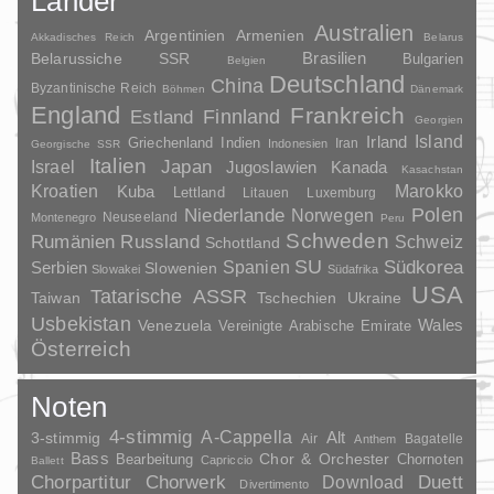
Länder
Australien
Argentinien
Armenien
Akkadisches Reich
Belarus
Brasilien
Belarussiche SSR
Bulgarien
Belgien
Deutschland
China
Byzantinische Reich
Böhmen
Dänemark
England
Frankreich
Finnland
Estland
Georgien
Irland
Island
Griechenland
Indien
Indonesien
Iran
Georgische SSR
Italien
Japan
Israel
Jugoslawien
Kanada
Kasachstan
Kroatien
Marokko
Kuba
Lettland
Litauen
Luxemburg
Polen
Niederlande
Norwegen
Neuseeland
Montenegro
Peru
Schweden
Rumänien
Russland
Schweiz
Schottland
SU
Spanien
Südkorea
Serbien
Slowenien
Slowakei
Südafrika
USA
Tatarische ASSR
Taiwan
Tschechien
Ukraine
Usbekistan
Wales
Venezuela
Vereinigte Arabische Emirate
Österreich
Noten
4-stimmig
A-Cappella
3-stimmig
Alt
Air
Bagatelle
Anthem
Bass
Chor & Orchester
Chornoten
Bearbeitung
Capriccio
Ballett
Duett
Chorpartitur
Chorwerk
Download
Divertimento