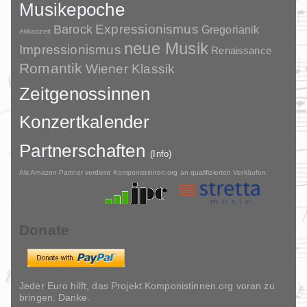
Musikepoche
Barock
Expressionismus
Gregorianik
Akkadzeit
neue Musik
Impressionismus
Renaissance
Romantik
Wiener Klassik
Zeitgenossinnen
Konzertkalender
Partnerschaften
(Info)
Als Amazon-Partner verdient Komponistinnen.org an qualifizierten Verkäufen.
Donate
Jeder Euro hilft, das Projekt Komponistinnen.org voran zu
bringen. Danke.