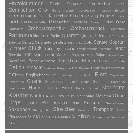
Einzelstimmen
Frauenchor
Fantasie
Etüde
Fuge
Gemischter Chor
Hymne
Improvisation
Gloria
Instrumentalmusik
Klavierauszug
Konzert
Kinderchor
Kammermusik
Kantate
Kyrie
Lied
Oper
Messe
Männerchor
Nocturne
Oktett
Motette
Nonett
Orchesterpartitur
Orchesterstück
Oratorium
Ouvertüre
Partitur
Quartett
Quintett
Präludium
Psalm
Romanze
Rondo
Sopran
Sonate
Solo
Sextett
Septett
Serenade
Scherzo
Sinfonietta
Stück
Stimmen
Suite
Tenor
Symphonie
Symphonische Dichtung
Trio
Akkordeon
Variationen
Toccata
Walzer
Bajan
Bassetthorn
Bläser
Blockflöte
Bassklarinette
Bassflöte
Carillon
Celesta
Cello
Cembalo
Dizi
Doppeltrichtertrompete
Crotales
Daegeum
Djembé
Flöte
Fagott
E-Gitarre
Englischhorn
Erhu
Euphonium
Flügelhorn
Gitarre
Glockenspiel
Guzheng
Gayageum
Guan
Guqin
Haegeum
Klarinette
Harfe
Horn
Handglocke
Holzblock
Huqin
Kannel
Klavier
Kontrabass
Oboe
Marimba
Laute
Mandoline
Koto
Orgel
Percussion
Posaune
Pauke
Pipa
Saenghwang
Streicher
Saxophon
Trompete
Tuba
Sheng
Shō
Theremin
Violine
Viola
Vibraphon
Viola da Gamba
Xylophon
Waterphone
Zither