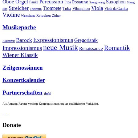
Orgel
Oboe
Percussion
Saxophon
Posaune
Pauke
Pipa
Saenghwang
Sheng
Streicher
Viola
Trompete
Tuba
Vibraphon
Viola da Gamba
Shō
Theremin
Violine
Zither
Waterphone
Xylophon
Musikepoche
Expressionismus
Barock
Gregorianik
Akkadzeit
neue Musik
Romantik
Impressionismus
Renaissance
Wiener Klassik
Zeitgenossinnen
Konzertkalender
Partnerschaften
(Info)
Als Amazon-Partner verdient Komponistinnen.org an qualifizierten Verkäufen.
Donate