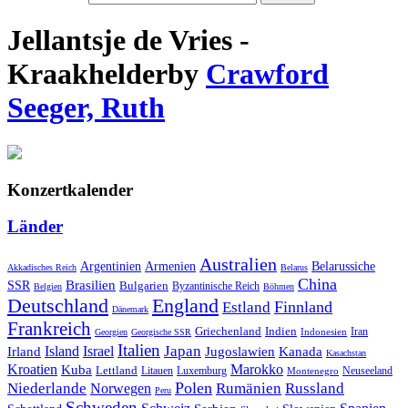
Jellantsje de Vries -
Kraakhelder
by
Crawford
Seeger, Ruth
Konzertkalender
Länder
Australien
Armenien
Belarussiche
Argentinien
Akkadisches Reich
Belarus
China
SSR
Brasilien
Bulgarien
Byzantinische Reich
Belgien
Böhmen
Deutschland
England
Finnland
Estland
Dänemark
Frankreich
Griechenland
Indien
Indonesien
Iran
Georgien
Georgische SSR
Italien
Japan
Irland
Island
Israel
Jugoslawien
Kanada
Kasachstan
Kroatien
Marokko
Kuba
Lettland
Litauen
Luxemburg
Neuseeland
Montenegro
Polen
Rumänien
Niederlande
Russland
Norwegen
Peru
Schweden