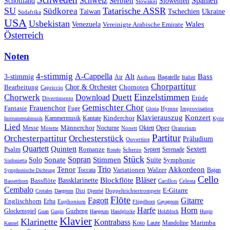
Schweiz
Serbien
Spanien
Schottland
Slowenien
Slowakei
SU
Tatarische ASSR
Südkorea
Taiwan
Tschechien
Ukraine
Südafrika
USA
Usbekistan
Wales
Venezuela
Vereinigte Arabische Emirate
Österreich
Noten
4-stimmig
A-Cappella
3-stimmig
Alt
Bass
Air
Bagatelle
Anthem
Ballett
Chorpartitur
Chor & Orchester
Chornoten
Bearbeitung
Capriccio
Einzelstimmen
Chorwerk
Download
Duett
Etüde
Divertimento
Gemischter Chor
Frauenchor
Fantasie
Fuge
Hymne
Improvisation
Gloria
Klavierauszug
Konzert
Kantate
Kinderchor
Kammermusik
Instrumentalmusik
Kyrie
Lied
Oper
Messe
Männerchor
Oktett
Motette
Nocturne
Nonett
Oratorium
Partitur
Orchesterpartitur
Orchesterstück
Präludium
Ouvertüre
Quartett
Quintett
Psalm
Romanze
Sextett
Septett
Serenade
Scherzo
Rondo
Stück
Sonate
Sopran
Solo
Stimmen
Suite
Symphonie
Sinfonietta
Trio
Akkordeon
Tenor
Variationen
Toccata
Walzer
Bajan
Symphonische Dichtung
Cello
Bläser
Blockflöte
Bassklarinette
Bassflöte
Celesta
Bassetthorn
Carillon
Cembalo
E-Gitarre
Dizi
Doppeltrichtertrompete
Crotales
Daegeum
Djembé
Flöte
Gitarre
Fagott
Englischhorn
Erhu
Euphonium
Flügelhorn
Gayageum
Harfe
Horn
Guzheng
Glockenspiel
Guan
Guqin
Haegeum
Handglocke
Holzblock
Huqin
Klavier
Klarinette
Kontrabass
Marimba
Laute
Koto
Mandoline
Kannel