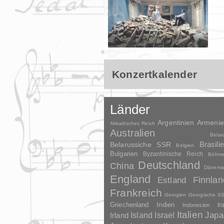
Konzertkalender
Länder
Argentinien
Armeni
Akkadisches Reich
Australien
Belar
Brasili
Belarussiche SSR
Belgien
Bulgarien
Byzantinische Reich
Böhm
Deutschland
China
Dänema
England
Finnlan
Estland
Frankreich
Georgien
Georgische S
Griechenland
Indien
Indonesien
Ir
Italien
Japa
Irland
Island
Israel