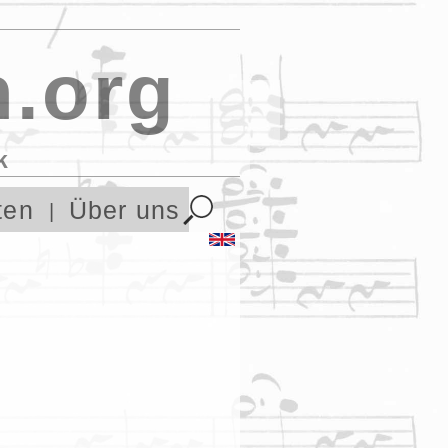
.org
k
ten
Über uns