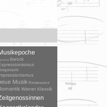
Musikepoche
Barock
kkadzeit
Expressionismus
regorianik
Impressionismus
neue Musik
Renaissance
Romantik
Wiener Klassik
Zeitgenossinnen