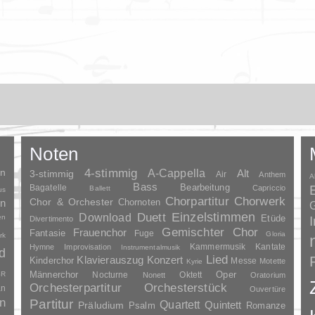
Noten
en
4-stimmig
A-Cappella
3-stimmig
Alt
Air
Anthem
A
Bass
Bagatelle
Bearbeitung
Capriccio
Ballett
us
Chorpartitur
Chorwerk
Chor & Orchester
en
Chornoten
G
Duett
Einzelstimmen
Download
en
Etüde
Divertimento
Gemischter Chor
Frauenchor
Fantasie
Fuge
Gloria
rk
Kammermusik
Kantate
Hymne
Improvisation
Instrumentalmusik
d
Lied
Klavierauszug
Konzert
Kinderchor
Messe
Motette
Kyrie
Oper
SR
Männerchor
Nocturne
Oktett
Nonett
Oratorium
Orchesterpartitur
Orchesterstück
an
Ouvertüre
n
Partitur
Quartett
Quintett
Präludium
Psalm
Romanze