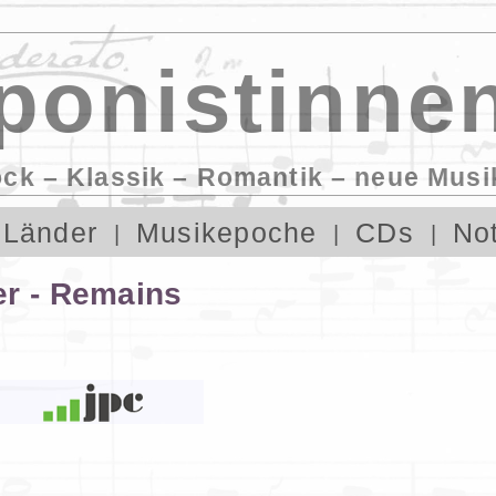
onistinnen
ock – Klassik – Romantik – neue Musi
Länder
Musikepoche
CDs
No
er - Remains