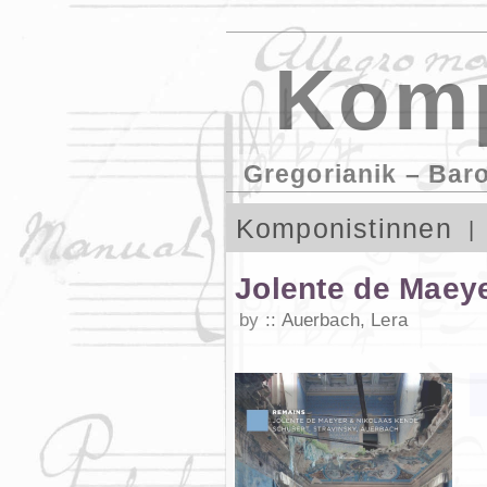
Komp
Gregorianik – Bar
Komponistinnen
Jolente de Maey
by
Auerbach, Lera