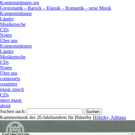
Komponistinnen.org
Gregorianik – Barock – Klassik – Romantik – neue Musik
Komponistinnen
Länder
Musikepoche
CDs
Noten
Über uns
Komponistinnen
Länder
Musikepoche
CDs
Noten
Über uns
composers
countries
music epoch
CDs
sheet music
about
Suchen nach:
Kammermusik des 20.Jahrhunderts für Bläser
by
Hölszky, Adriana