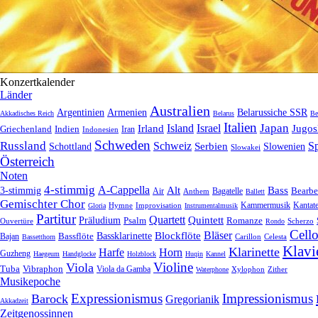
Konzertkalender
Länder
Australien
Armenien
Belarussiche SSR
Argentinien
Akkadisches Reich
Belarus
Be
Italien
Japan
Irland
Island
Israel
Jugos
Griechenland
Indien
Indonesien
Iran
Schweden
Russland
Schweiz
Serbien
S
Schottland
Slowenien
Slowakei
Österreich
Noten
4-stimmig
A-Cappella
3-stimmig
Alt
Bass
Air
Bagatelle
Bearbe
Anthem
Ballett
Gemischter Chor
Kantat
Hymne
Improvisation
Kammermusik
Gloria
Instrumentalmusik
Partitur
Quartett
Quintett
Präludium
Psalm
Romanze
Ouvertüre
Scherzo
Rondo
Cell
Bläser
Blockflöte
Bassklarinette
Bassflöte
Bajan
Celesta
Bassetthorn
Carillon
Klavi
Klarinette
Harfe
Horn
Guzheng
Haegeum
Handglocke
Holzblock
Huqin
Kannel
Violine
Viola
Tuba
Vibraphon
Viola da Gamba
Zither
Waterphone
Xylophon
Musikepoche
Expressionismus
Impressionismus
Barock
Gregorianik
Akkadzeit
Zeitgenossinnen