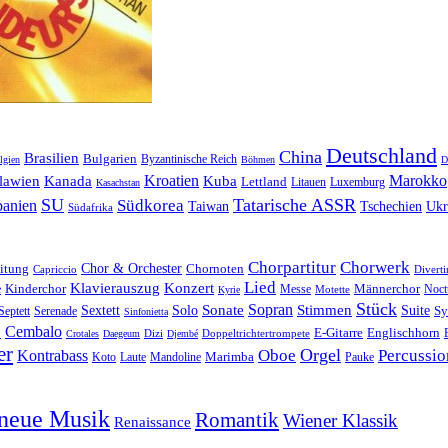
Deutschland
China
Brasilien
Bulgarien
Byzantinische Reich
lgien
Böhmen
D
Kroatien
Marokko
lawien
Kanada
Kuba
Lettland
Litauen
Luxemburg
Kasachstan
SU
Tatarische ASSR
Südkorea
panien
Taiwan
Tschechien
Ukr
Südafrika
Chorpartitur
Chorwerk
Chor & Orchester
Chornoten
itung
Capriccio
Divert
Lied
Klavierauszug
Konzert
e
Kinderchor
Messe
Männerchor
Motette
Noct
Kyrie
Stück
Sonate
Sopran
Solo
Stimmen
Suite
Sextett
Sy
Septett
Serenade
Sinfonietta
o
Cembalo
E-Gitarre
Englischhorn
Dizi
Doppeltrichtertrompete
Crotales
Daegeum
Djembé
er
Orgel
Oboe
Percussio
Kontrabass
Marimba
Laute
Pauke
Koto
Mandoline
neue Musik
Romantik
Wiener Klassik
Renaissance