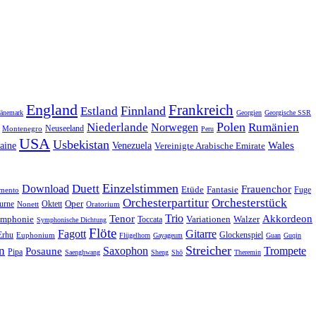
England
Frankreich
Finnland
Estland
änemark
Georgien
Georgische SSR
Polen
Rumänien
Niederlande
Norwegen
Neuseeland
Montenegro
Peru
USA
Usbekistan
Wales
Venezuela
aine
Vereinigte Arabische Emirate
Einzelstimmen
Download
Duett
Frauenchor
Fantasie
Etüde
Fuge
imento
Orchesterpartitur
Orchesterstück
Oper
Oktett
urne
Nonett
Oratorium
Trio
Akkordeon
Tenor
mphonie
Variationen
Toccata
Walzer
Symphonische Dichtung
Flöte
Gitarre
Fagott
Erhu
Euphonium
Glockenspiel
Flügelhorn
Gayageum
Guan
Guqin
Streicher
n
Saxophon
Trompete
Posaune
Pipa
Saenghwang
Sheng
Shō
Theremin