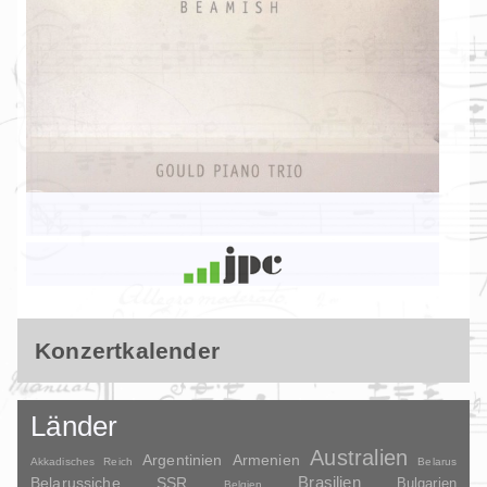
Konzertkalender
Länder
Australien
Argentinien
Armenien
Akkadisches Reich
Belarus
Brasilien
Belarussiche SSR
Bulgarien
Belgien