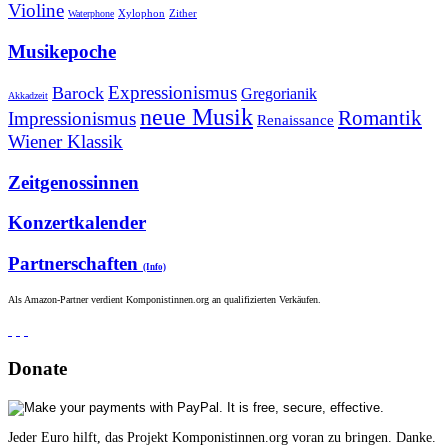
Violine
Zither
Waterphone
Xylophon
Musikepoche
Expressionismus
Barock
Gregorianik
Akkadzeit
neue Musik
Romantik
Impressionismus
Renaissance
Wiener Klassik
Zeitgenossinnen
Konzertkalender
Partnerschaften
(Info)
Als Amazon-Partner verdient Komponistinnen.org an qualifizierten Verkäufen.
Donate
Jeder Euro hilft, das Projekt Komponistinnen.org voran zu bringen. Danke.