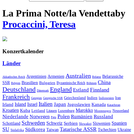
La Prima Notte/la Vendetta
by
Procaccini, Teresa
Konzertkalender
Länder
Australien
Armenien
Belarussiche
Argentinien
Akkadisches Reich
Belarus
China
SSR
Brasilien
Bulgarien
Byzantinische Reich
Belgien
Böhmen
Deutschland
England
Finnland
Estland
Dänemark
Frankreich
Griechenland
Indien
Indonesien
Iran
Georgien
Georgische SSR
Italien
Japan
Irland
Island
Israel
Jugoslawien
Kanada
Kasachstan
Kroatien
Marokko
Kuba
Lettland
Litauen
Luxemburg
Neuseeland
Montenegro
Polen
Rumänien
Niederlande
Russland
Norwegen
Peru
Schweden
Schweiz
Serbien
Spanien
Schottland
Slowenien
Slowakei
SU
Tatarische ASSR
Südkorea
Taiwan
Tschechien
Ukraine
Südafrika