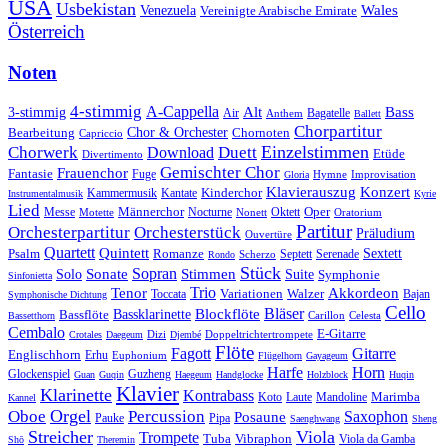
USA
Usbekistan
Wales
Venezuela
Vereinigte Arabische Emirate
Österreich
Noten
4-stimmig
A-Cappella
3-stimmig
Alt
Bass
Air
Bagatelle
Anthem
Ballett
Chorpartitur
Chor & Orchester
Chornoten
Bearbeitung
Capriccio
Einzelstimmen
Chorwerk
Download
Duett
Etüde
Divertimento
Gemischter Chor
Frauenchor
Fantasie
Fuge
Hymne
Improvisation
Gloria
Klavierauszug
Konzert
Kantate
Kinderchor
Kammermusik
Instrumentalmusik
Kyrie
Lied
Oper
Messe
Männerchor
Oktett
Motette
Nocturne
Nonett
Oratorium
Partitur
Orchesterpartitur
Orchesterstück
Präludium
Ouvertüre
Quartett
Quintett
Psalm
Romanze
Sextett
Septett
Serenade
Scherzo
Rondo
Stück
Sonate
Sopran
Solo
Stimmen
Suite
Symphonie
Sinfonietta
Trio
Akkordeon
Tenor
Variationen
Toccata
Walzer
Bajan
Symphonische Dichtung
Cello
Bläser
Blockflöte
Bassklarinette
Bassflöte
Celesta
Bassetthorn
Carillon
Cembalo
E-Gitarre
Dizi
Doppeltrichtertrompete
Crotales
Daegeum
Djembé
Flöte
Gitarre
Fagott
Englischhorn
Erhu
Euphonium
Flügelhorn
Gayageum
Harfe
Horn
Guzheng
Glockenspiel
Guan
Guqin
Haegeum
Handglocke
Holzblock
Huqin
Klavier
Klarinette
Kontrabass
Marimba
Laute
Koto
Mandoline
Kannel
Orgel
Oboe
Percussion
Saxophon
Posaune
Pauke
Pipa
Saenghwang
Sheng
Streicher
Viola
Trompete
Tuba
Vibraphon
Viola da Gamba
Shō
Theremin