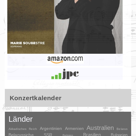
Konzertkalender
Länder
Australien
Argentinien
Armenien
Akkadisches Reich
Belarus
Brasilien
Belarussiche SSR
Bulgarien
Belgien