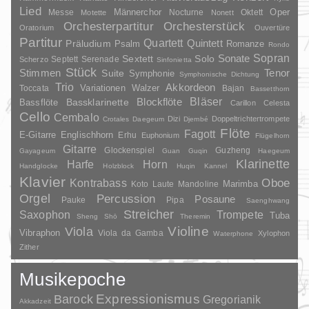
Lied
Oper
Messe
Männerchor
Nocturne
Oktett
Motette
Nonett
Orchesterpartitur
Orchesterstück
Oratorium
Ouvertüre
Partitur
Quartett
Quintett
Präludium
Psalm
Romanze
Rondo
Sopran
Sonate
Solo
Sextett
Septett
Serenade
Scherzo
Sinfonietta
Stück
Stimmen
Suite
Tenor
Symphonie
Symphonische Dichtung
Trio
Akkordeon
Variationen
Toccata
Walzer
Bajan
Bassetthorn
Bläser
Blockflöte
Bassklarinette
Bassflöte
Carillon
Celesta
Cello
Cembalo
Dizi
Doppeltrichtertrompete
Crotales
Daegeum
Djembé
Flöte
Fagott
E-Gitarre
Englischhorn
Erhu
Euphonium
Flügelhorn
Gitarre
Glockenspiel
Guzheng
Gayageum
Guan
Guqin
Haegeum
Klarinette
Harfe
Horn
Handglocke
Holzblock
Huqin
Kannel
Klavier
Kontrabass
Oboe
Marimba
Laute
Mandoline
Koto
Orgel
Percussion
Posaune
Pauke
Pipa
Saenghwang
Streicher
Saxophon
Trompete
Tuba
Sheng
Shō
Theremin
Violine
Viola
Vibraphon
Viola da Gamba
Xylophon
Waterphone
Zither
Musikepoche
Barock
Expressionismus
Gregorianik
Akkadzeit