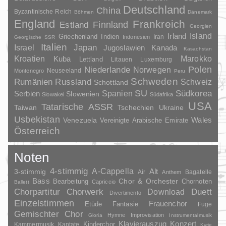
Deutschland
China
Byzantinische Reich
Böhmen
Dänemark
England
Frankreich
Finnland
Estland
Georgien
Irland
Island
Griechenland
Indien
Indonesien
Iran
Georgische SSR
Italien
Japan
Israel
Jugoslawien
Kanada
Kasachstan
Kroatien
Marokko
Kuba
Lettland
Litauen
Luxemburg
Polen
Niederlande
Norwegen
Neuseeland
Montenegro
Peru
Schweden
Rumänien
Russland
Schweiz
Schottland
SU
Spanien
Südkorea
Serbien
Slowenien
Slowakei
Südafrika
USA
Tatarische ASSR
Taiwan
Tschechien
Ukraine
Usbekistan
Wales
Venezuela
Vereinigte Arabische Emirate
Österreich
Noten
4-stimmig
A-Cappella
3-stimmig
Alt
Air
Bagatelle
Anthem
Bass
Chor & Orchester
Chornoten
Bearbeitung
Capriccio
Ballett
Duett
Chorpartitur
Chorwerk
Download
Divertimento
Einzelstimmen
Frauenchor
Fantasie
Etüde
Fuge
Gemischter Chor
Hymne
Improvisation
Gloria
Instrumentalmusik
Klavierauszug
Konzert
Kinderchor
Kammermusik
Kantate
Kyrie