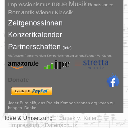
neue Musik
Impressionismus
Renaissance
Romantik
Wiener Klassik
Zeitgenossinnen
Konzertkalender
Partnerschaften
(Info)
Als Amazon-Partner verdient Komponistinnen.org an qualifizierten Verkäufen.
Donate
Jeder Euro hilft, das Projekt Komponistinnen.org voran zu
bringen. Danke.
Idee & Umsetzung
Janek v. Kaler
Impressum
Datenschutz