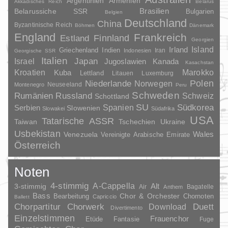
Argentinien
Armenien
Akkadisches Reich
Belarus
Brasilien
Belarussiche SSR
Bulgarien
Belgien
Deutschland
China
Byzantinische Reich
Böhmen
Dänemark
England
Frankreich
Finnland
Estland
Georgien
Irland
Island
Griechenland
Indien
Indonesien
Iran
Georgische SSR
Italien
Japan
Israel
Jugoslawien
Kanada
Kasachstan
Kroatien
Marokko
Kuba
Lettland
Litauen
Luxemburg
Polen
Niederlande
Norwegen
Neuseeland
Montenegro
Peru
Schweden
Rumänien
Russland
Schweiz
Schottland
SU
Spanien
Südkorea
Serbien
Slowenien
Slowakei
Südafrika
USA
Tatarische ASSR
Taiwan
Tschechien
Ukraine
Usbekistan
Wales
Venezuela
Vereinigte Arabische Emirate
Österreich
Noten
4-stimmig
A-Cappella
3-stimmig
Alt
Air
Bagatelle
Anthem
Bass
Chor & Orchester
Chornoten
Bearbeitung
Capriccio
Ballett
Duett
Chorpartitur
Chorwerk
Download
Divertimento
Einzelstimmen
Frauenchor
Fantasie
Etüde
Fuge