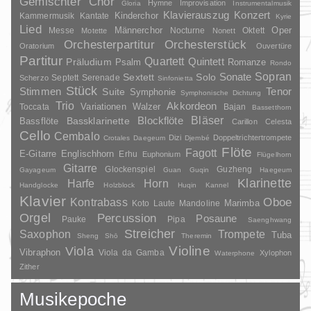
Gemischter Chor
Hymne
Improvisation
Gloria
Instrumentalmusik
Klavierauszug
Konzert
Kinderchor
Kammermusik
Kantate
Kyrie
Lied
Oper
Messe
Männerchor
Nocturne
Oktett
Motette
Nonett
Orchesterpartitur
Orchesterstück
Oratorium
Ouvertüre
Partitur
Quartett
Quintett
Präludium
Psalm
Romanze
Rondo
Sopran
Sonate
Solo
Sextett
Septett
Serenade
Scherzo
Sinfonietta
Stück
Stimmen
Suite
Tenor
Symphonie
Symphonische Dichtung
Trio
Akkordeon
Variationen
Toccata
Walzer
Bajan
Bassetthorn
Bläser
Blockflöte
Bassklarinette
Bassflöte
Carillon
Celesta
Cello
Cembalo
Dizi
Doppeltrichtertrompete
Crotales
Daegeum
Djembé
Flöte
Fagott
E-Gitarre
Englischhorn
Erhu
Euphonium
Flügelhorn
Gitarre
Glockenspiel
Guzheng
Gayageum
Guan
Guqin
Haegeum
Klarinette
Harfe
Horn
Handglocke
Holzblock
Huqin
Kannel
Klavier
Kontrabass
Oboe
Marimba
Laute
Mandoline
Koto
Orgel
Percussion
Posaune
Pauke
Pipa
Saenghwang
Streicher
Saxophon
Trompete
Tuba
Sheng
Shō
Theremin
Violine
Viola
Vibraphon
Viola da Gamba
Xylophon
Waterphone
Zither
Musikepoche