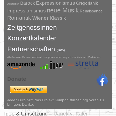
Barock
Expressionismus
Gregorianik
Akkadzeit
neue Musik
Impressionismus
Renaissance
Romantik
Wiener Klassik
Zeitgenossinnen
Konzertkalender
Partnerschaften
(Info)
Als Amazon-Partner verdient Komponistinnen.org an qualifizierten Verkäufen.
Donate
Jeder Euro hilft, das Projekt Komponistinnen.org voran zu
bringen. Danke.
Idee & Umsetzung
Janek v. Kaler