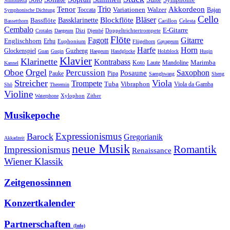
Sinfonietta
Trio
Akkordeon
Tenor
Variationen
Toccata
Walzer
Bajan
Symphonische Dichtung
Cello
Bläser
Blockflöte
Bassklarinette
Bassflöte
Celesta
Bassetthorn
Carillon
Cembalo
E-Gitarre
Dizi
Doppeltrichtertrompete
Crotales
Daegeum
Djembé
Flöte
Gitarre
Fagott
Englischhorn
Erhu
Euphonium
Flügelhorn
Gayageum
Harfe
Horn
Guzheng
Glockenspiel
Guan
Guqin
Haegeum
Handglocke
Holzblock
Huqin
Klavier
Klarinette
Kontrabass
Marimba
Laute
Koto
Mandoline
Kannel
Orgel
Oboe
Percussion
Saxophon
Posaune
Pauke
Pipa
Saenghwang
Sheng
Streicher
Viola
Trompete
Tuba
Vibraphon
Viola da Gamba
Shō
Theremin
Violine
Zither
Waterphone
Xylophon
Musikepoche
Expressionismus
Barock
Gregorianik
Akkadzeit
neue Musik
Romantik
Impressionismus
Renaissance
Wiener Klassik
Zeitgenossinnen
Konzertkalender
Partnerschaften
(Info)