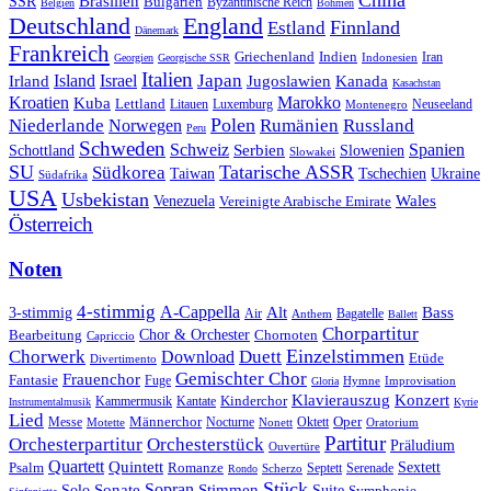
China
SSR
Brasilien
Bulgarien
Byzantinische Reich
Belgien
Böhmen
Deutschland
England
Finnland
Estland
Dänemark
Frankreich
Griechenland
Indien
Indonesien
Iran
Georgien
Georgische SSR
Italien
Japan
Irland
Island
Israel
Jugoslawien
Kanada
Kasachstan
Kroatien
Marokko
Kuba
Lettland
Litauen
Luxemburg
Neuseeland
Montenegro
Polen
Rumänien
Niederlande
Russland
Norwegen
Peru
Schweden
Schweiz
Serbien
Spanien
Schottland
Slowenien
Slowakei
SU
Tatarische ASSR
Südkorea
Taiwan
Tschechien
Ukraine
Südafrika
USA
Usbekistan
Wales
Venezuela
Vereinigte Arabische Emirate
Österreich
Noten
4-stimmig
A-Cappella
3-stimmig
Alt
Bass
Air
Bagatelle
Anthem
Ballett
Chorpartitur
Chor & Orchester
Chornoten
Bearbeitung
Capriccio
Einzelstimmen
Chorwerk
Download
Duett
Etüde
Divertimento
Gemischter Chor
Frauenchor
Fantasie
Fuge
Hymne
Improvisation
Gloria
Klavierauszug
Konzert
Kantate
Kinderchor
Kammermusik
Instrumentalmusik
Kyrie
Lied
Oper
Messe
Männerchor
Oktett
Motette
Nocturne
Nonett
Oratorium
Partitur
Orchesterpartitur
Orchesterstück
Präludium
Ouvertüre
Quartett
Quintett
Psalm
Romanze
Sextett
Septett
Serenade
Scherzo
Rondo
Stück
Sonate
Sopran
Solo
Stimmen
Suite
Symphonie