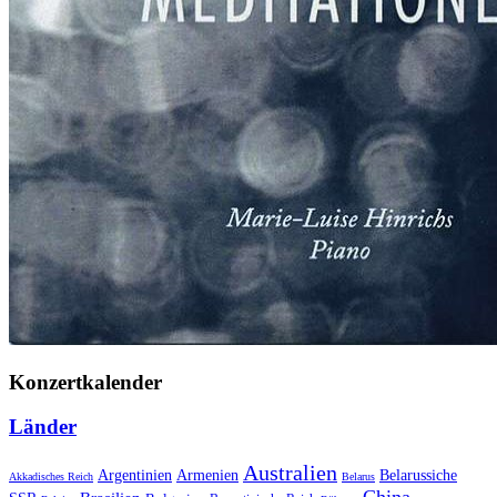
Konzertkalender
Länder
Australien
Armenien
Belarussiche
Argentinien
Akkadisches Reich
Belarus