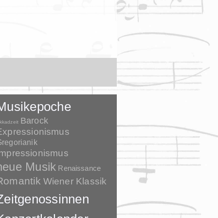
Musikepoche
Barock
kkadzeit
Expressionismus
regorianik
Impressionismus
neue Musik
Renaissance
Romantik
Wiener Klassik
Zeitgenossinnen