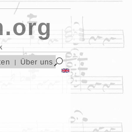
.org
k
ten
Über uns