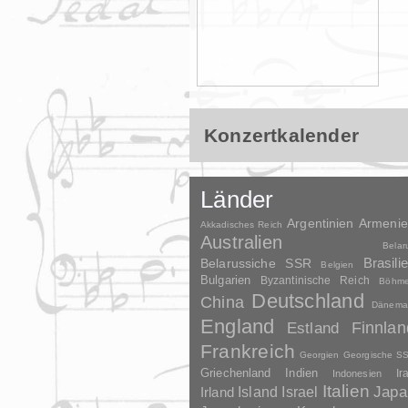
Konzertkalender
Länder
Argentinien
Armeni
Akkadisches Reich
Australien
Belar
Brasili
Belarussiche SSR
Belgien
Bulgarien
Byzantinische Reich
Böhm
Deutschland
China
Dänema
England
Finnlan
Estland
Frankreich
Georgien
Georgische S
Griechenland
Indien
Indonesien
Ir
Italien
Japa
Irland
Island
Israel