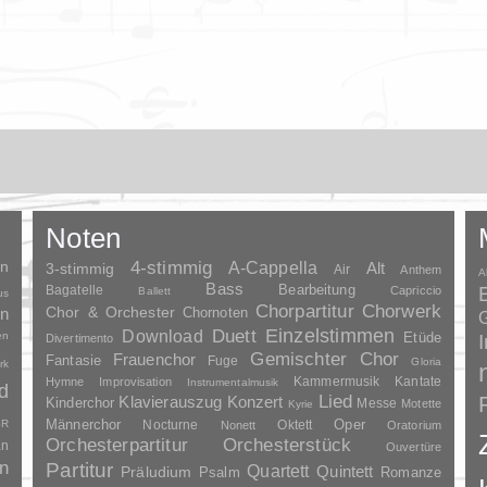
Noten
en
4-stimmig
A-Cappella
3-stimmig
Alt
Air
Anthem
A
Bass
Bagatelle
Bearbeitung
Capriccio
Ballett
us
Chorpartitur
Chorwerk
Chor & Orchester
en
Chornoten
G
Duett
Einzelstimmen
Download
en
Etüde
Divertimento
Gemischter Chor
Frauenchor
Fantasie
Fuge
Gloria
rk
Kammermusik
Kantate
Hymne
Improvisation
Instrumentalmusik
d
Lied
Klavierauszug
Konzert
Kinderchor
Messe
Motette
Kyrie
Oper
SR
Männerchor
Nocturne
Oktett
Nonett
Oratorium
Orchesterpartitur
Orchesterstück
an
Ouvertüre
n
Partitur
Quartett
Quintett
Präludium
Psalm
Romanze