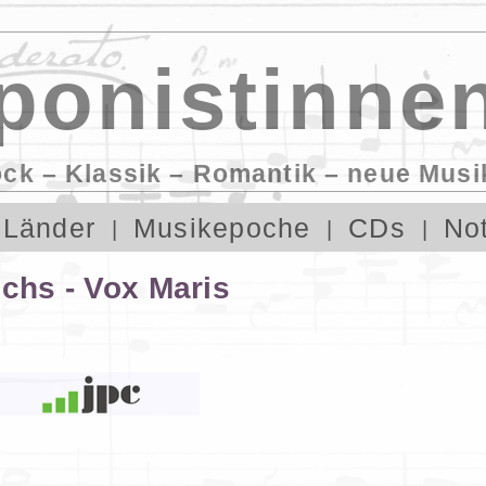
onistinnen
ock – Klassik – Romantik – neue Musi
Länder
Musikepoche
CDs
No
ichs - Vox Maris