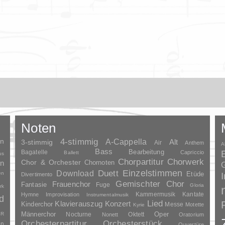
Noten
en
4-stimmig
A-Cappella
3-stimmig
Alt
Air
Anthem
A
Bass
Bagatelle
Bearbeitung
Capriccio
Ballett
us
Chorpartitur
Chorwerk
Chor & Orchester
en
Chornoten
G
Duett
Einzelstimmen
Download
en
Etüde
Divertimento
Gemischter Chor
Frauenchor
Fantasie
Fuge
Gloria
rk
Kammermusik
Kantate
Hymne
Improvisation
Instrumentalmusik
d
Lied
Klavierauszug
Konzert
Kinderchor
Messe
Motette
Kyrie
Oper
SR
Männerchor
Nocturne
Oktett
Nonett
Oratorium
Orchesterpartitur
Orchesterstück
an
Ouvertüre