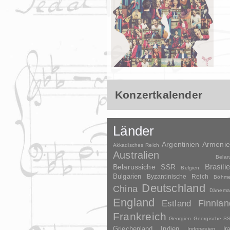
Konzertkalender
Länder
Argentinien
Armeni
Akkadisches Reich
Australien
Belar
Brasili
Belarussiche SSR
Belgien
Bulgarien
Byzantinische Reich
Böhm
Deutschland
China
Dänema
England
Finnlan
Estland
Frankreich
Georgien
Georgische S
Griechenland
Indien
Indonesien
Ir