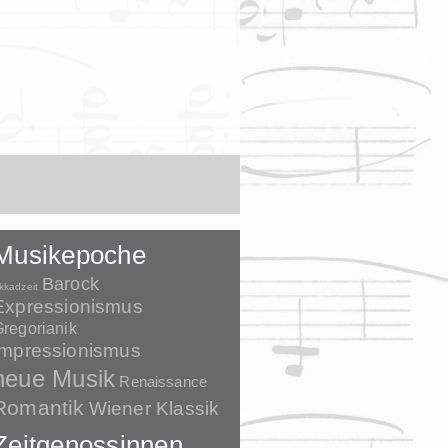
Musikepoche
Barock
kkadzeit
Expressionismus
regorianik
Impressionismus
neue Musik
Renaissance
Romantik
Wiener Klassik
Zeitgenossinnen