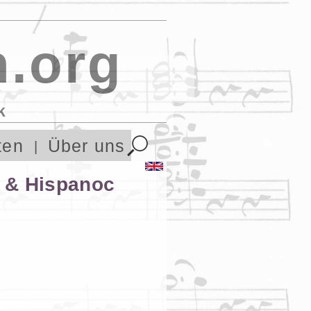
.org
k
ten
Über uns
h & Hispanoc