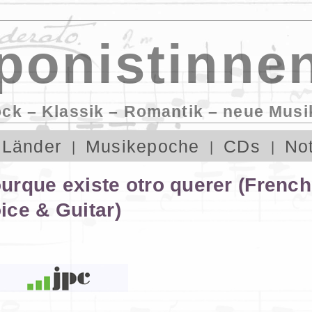
onistinnen
ock – Klassik – Romantik – neue Musi
Länder
Musikepoche
CDs
No
Pourque existe otro querer (Frenc
ce & Guitar)