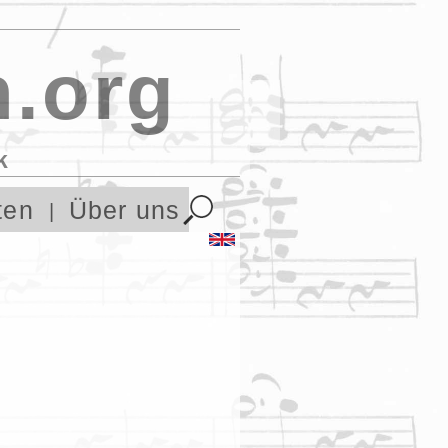
.org
k
ten
Über uns