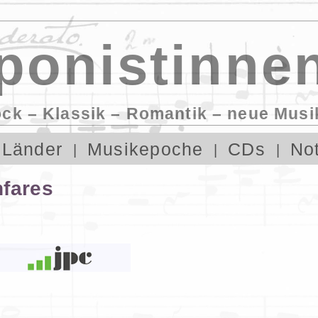
onistinnen
ock – Klassik – Romantik – neue Musi
Länder
Musikepoche
CDs
No
nfares