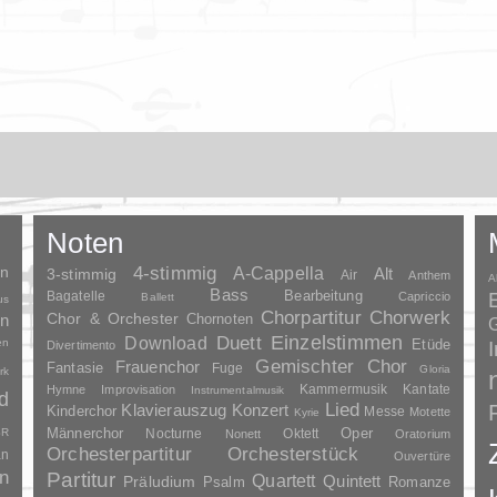
Noten
en
4-stimmig
A-Cappella
3-stimmig
Alt
Air
Anthem
A
Bass
Bagatelle
Bearbeitung
Capriccio
Ballett
us
Chorpartitur
Chorwerk
Chor & Orchester
en
Chornoten
G
Duett
Einzelstimmen
Download
en
Etüde
Divertimento
Gemischter Chor
Frauenchor
Fantasie
Fuge
Gloria
rk
Kammermusik
Kantate
Hymne
Improvisation
Instrumentalmusik
d
Lied
Klavierauszug
Konzert
Kinderchor
Messe
Motette
Kyrie
Oper
SR
Männerchor
Nocturne
Oktett
Nonett
Oratorium
Orchesterpartitur
Orchesterstück
an
Ouvertüre
n
Partitur
Quartett
Quintett
Präludium
Psalm
Romanze