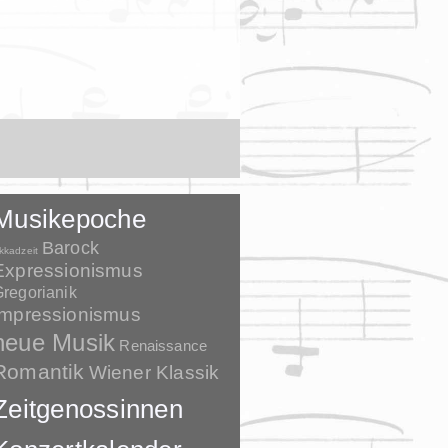
Musikepoche
Barock
kkadzeit
Expressionismus
regorianik
Impressionismus
neue Musik
Renaissance
Romantik
Wiener Klassik
Zeitgenossinnen