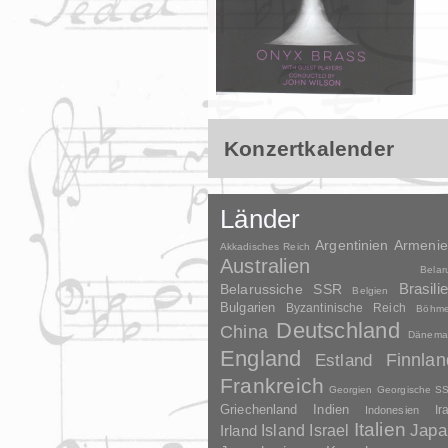
Konzertkalender
Länder
Argentinien
Armeni
Akkadisches Reich
Australien
Belar
Brasili
Belarussiche SSR
Belgien
Bulgarien
Byzantinische Reich
Böhm
Deutschland
China
Dänema
England
Finnlan
Estland
Frankreich
Georgien
Georgische S
Griechenland
Indien
Indonesien
Ir
Italien
Japa
Irland
Island
Israel