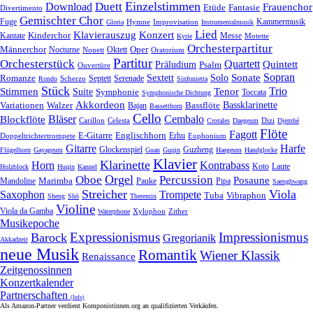
Einzelstimmen
Download
Duett
Frauenchor
Fantasie
Etüde
Divertimento
Gemischter Chor
Fuge
Hymne
Improvisation
Kammermusik
Gloria
Instrumentalmusik
Lied
Klavierauszug
Konzert
Kantate
Kinderchor
Messe
Motette
Kyrie
Orchesterpartitur
Oper
Männerchor
Oktett
Nocturne
Nonett
Oratorium
Partitur
Orchesterstück
Quartett
Quintett
Präludium
Psalm
Ouvertüre
Sonate
Sopran
Solo
Romanze
Sextett
Septett
Serenade
Scherzo
Rondo
Sinfonietta
Stück
Trio
Stimmen
Suite
Tenor
Symphonie
Toccata
Symphonische Dichtung
Akkordeon
Bassklarinette
Variationen
Bassflöte
Walzer
Bajan
Bassetthorn
Cello
Bläser
Blockflöte
Cembalo
Celesta
Dizi
Carillon
Crotales
Daegeum
Djembé
Flöte
Fagott
E-Gitarre
Englischhorn
Doppeltrichtertrompete
Erhu
Euphonium
Gitarre
Harfe
Guzheng
Glockenspiel
Flügelhorn
Gayageum
Guan
Guqin
Haegeum
Handglocke
Klavier
Klarinette
Horn
Kontrabass
Laute
Koto
Holzblock
Huqin
Kannel
Orgel
Oboe
Percussion
Posaune
Marimba
Pauke
Pipa
Mandoline
Saenghwang
Streicher
Viola
Saxophon
Trompete
Tuba
Vibraphon
Sheng
Shō
Theremin
Violine
Viola da Gamba
Zither
Waterphone
Xylophon
Musikepoche
Expressionismus
Impressionismus
Barock
Gregorianik
Akkadzeit
neue Musik
Romantik
Wiener Klassik
Renaissance
Zeitgenossinnen
Konzertkalender
Partnerschaften
(Info)
Als Amazon-Partner verdient Komponistinnen.org an qualifizierten Verkäufen.