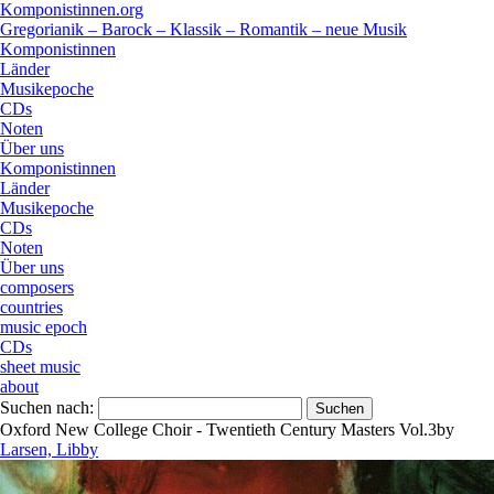
Komponistinnen.org
Gregorianik – Barock – Klassik – Romantik – neue Musik
Komponistinnen
Länder
Musikepoche
CDs
Noten
Über uns
Komponistinnen
Länder
Musikepoche
CDs
Noten
Über uns
composers
countries
music epoch
CDs
sheet music
about
Suchen nach:
Oxford New College Choir - Twentieth Century Masters Vol.3
by
Larsen, Libby