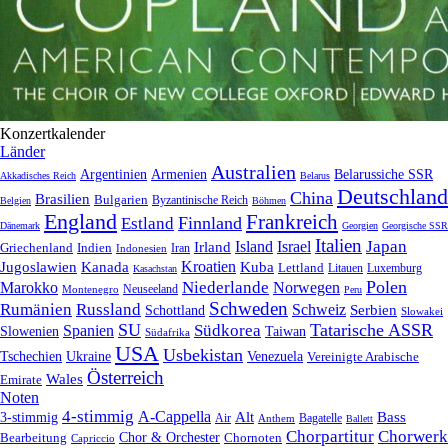
Konzertkalender
Länder
Australien
Armenien
Belarussiche SSR
Argentinien
Akkadisches Reich
Belarus
Deutschland
China
Brasilien
Bulgarien
Byzantinische Reich
Belgien
Böhmen
England
Frankreich
Finnland
Estland
Dänemark
Georgien
Georgische SSR
Italien
Japan
Irland
Island
Israel
Griechenland
Indien
Indonesien
Iran
Kroatien
Jugoslawien
Kanada
Kuba
Lettland
Litauen
Luxemburg
Kasachstan
Polen
Niederlande
Marokko
Norwegen
Neuseeland
Montenegro
Peru
Schweden
Rumänien
Russland
Schweiz
Serbien
Schottland
Slowakei
SU
Tatarische ASSR
Südkorea
Spanien
Taiwan
Slowenien
Südafrika
USA
Usbekistan
Tschechien
Venezuela
Ukraine
Vereinigte Arabische
Österreich
Wales
Emirate
Noten
4-stimmig
A-Cappella
3-stimmig
Alt
Bass
Air
Bagatelle
Anthem
Ballett
Chorpartitur
Chorwerk
Chor & Orchester
Chornoten
Bearbeitung
Capriccio